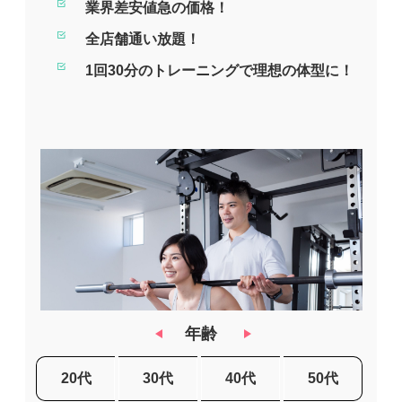
業界差安値急の価格！
全店舗通い放題！
1回30分のトレーニングで理想の体型に！
年齢
20代
30代
40代
50代