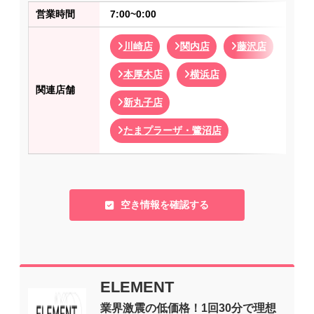
営業時間
7:00~0:00
川崎店
関内店
藤沢店
本厚木店
横浜店
関連店舗
新丸子店
たまプラーザ・鷺沼店
空き情報を確認する
ELEMENT
業界激震の低価格！1回30分で理想