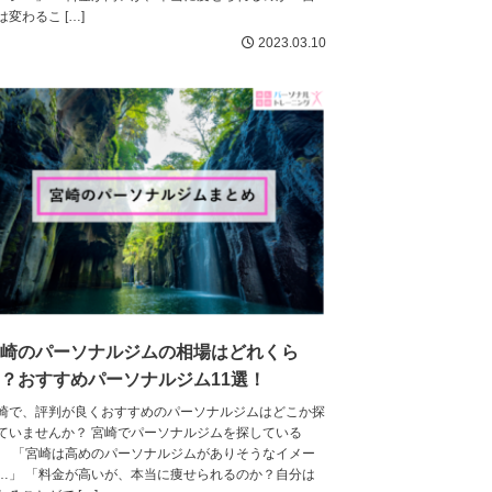
は変わるこ […]
2023.03.10
宮崎のパーソナルジムの相場はどれくら
？おすすめパーソナルジム11選！
崎で、評判が良くおすすめのパーソナルジムはどこか探
ていませんか？ 宮崎でパーソナルジムを探している
、 「宮崎は高めのパーソナルジムがありそうなイメー
…」 「料金が高いが、本当に痩せられるのか？自分は