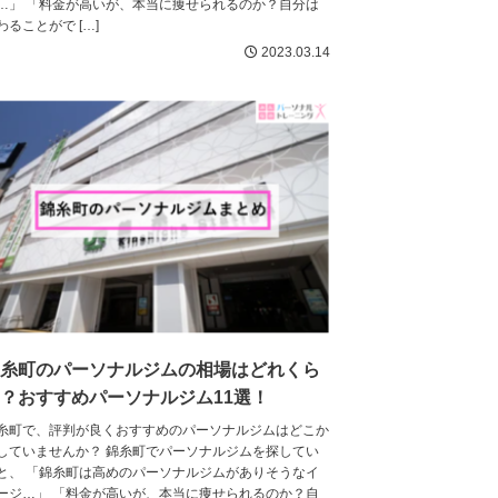
…」 「料金が高いが、本当に痩せられるのか？自分は
わることがで […]
2023.03.14
錦糸町のパーソナルジムの相場はどれくら
？おすすめパーソナルジム11選！
糸町で、評判が良くおすすめのパーソナルジムはどこか
していませんか？ 錦糸町でパーソナルジムを探してい
と、 「錦糸町は高めのパーソナルジムがありそうなイ
ージ…」 「料金が高いが、本当に痩せられるのか？自