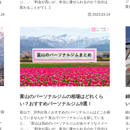
ジ
は
ジ…」 「料金が高いが、本当に痩せられるのか？自分は
変
変わることがで […]
.16
2023.03.14
富山のパーソナルジムの相場はどれくら
い？おすすめパーソナルジム9選！
い
か探
富山で、評判が良くおすすめのパーソナルジムはどこか探
錦
していませんか？ 富山でパーソナルジムを探している
探
ー
と、 「富山は高めのパーソナルジムがありそうなイメー
る
は
ジ…」 「料金が高いが、本当に痩せられるのか？自分は
メ