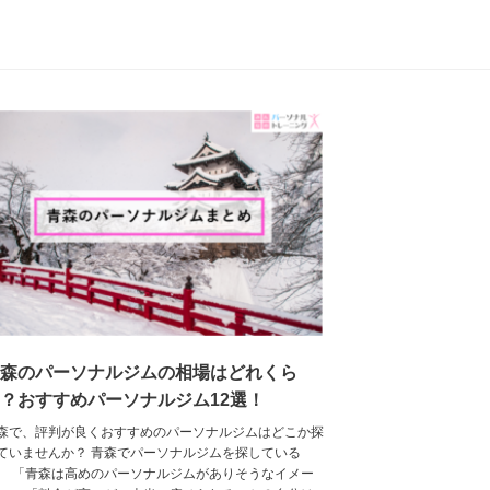
青森のパーソナルジムの相場はどれくら
？おすすめパーソナルジム12選！
森で、評判が良くおすすめのパーソナルジムはどこか探
ていませんか？ 青森でパーソナルジムを探している
、 「青森は高めのパーソナルジムがありそうなイメー