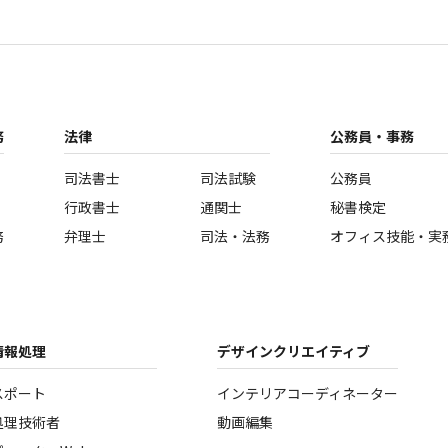
務
法律
公務員・事務
司法書士
司法試験
公務員
行政書士
通関士
秘書検定
務
弁理士
司法・法務
オフィス技能・実
情報処理
デザインクリエイティブ
スポート
インテリアコーディネーター
処理技術者
動画編集