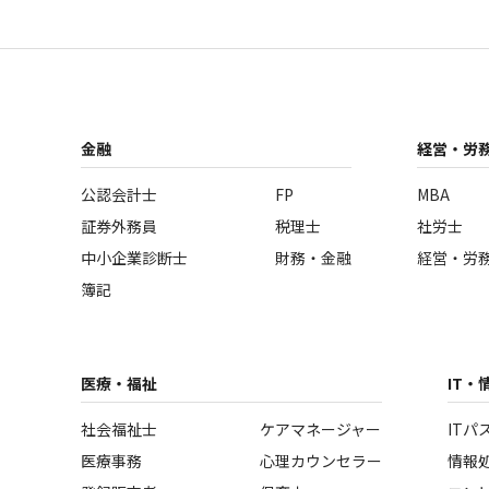
金融
経営・労
公認会計士
FP
MBA
証券外務員
税理士
社労士
中小企業診断士
財務・金融
経営・労
簿記
医療・福祉
IT・
社会福祉士
ケアマネージャー
ITパ
医療事務
心理カウンセラー
情報