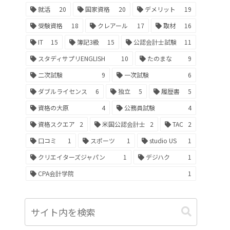
就活
20
国家資格
20
デメリット
19
受験資格
18
クレアール
17
取材
16
IT
15
簿記3級
15
公認会計士試験
11
スタディサプリENGLISH
10
たのまな
9
二次試験
9
一次試験
6
ダブルライセンス
6
独立
5
履歴書
5
資格の大原
4
公務員試験
4
資格スクエア
2
米国公認会計士
2
TAC
2
口コミ
1
スポーツ
1
studio US
1
クリエイターズジャパン
1
デジハク
1
CPA会計学院
1