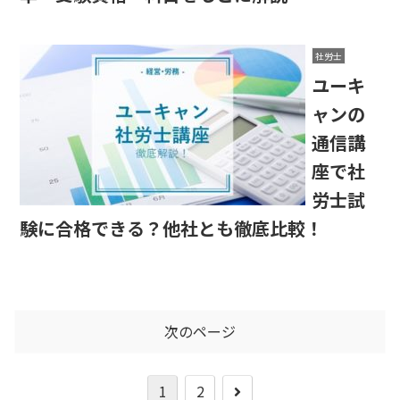
社労士
ユーキ
ャンの
通信講
座で社
労士試
験に合格できる？他社とも徹底比較！
次のページ
1
2