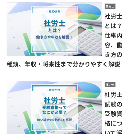
社労士
社労士
とは？
仕事内
容、働
き方の
種類、年収・将来性まで分かりやすく解説
社労士
社労士
試験の
受験資
格につ
いて解