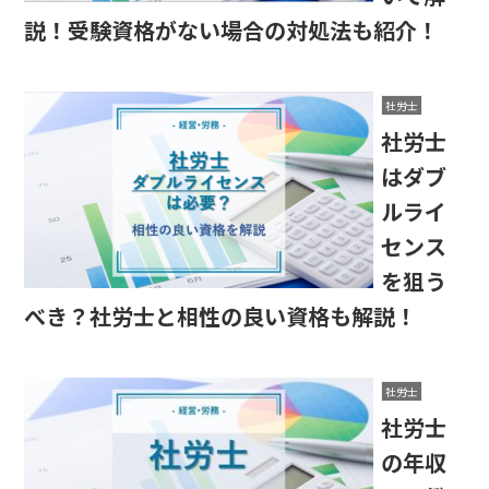
説！受験資格がない場合の対処法も紹介！
社労士
社労士
はダブ
ルライ
センス
を狙う
べき？社労士と相性の良い資格も解説！
社労士
社労士
の年収