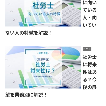
に向い
ている
人・向
いてい
ない人の特徴を解説！
社労士
社労士
に将来
性はあ
る？今
後の展
望を業務別に解説！