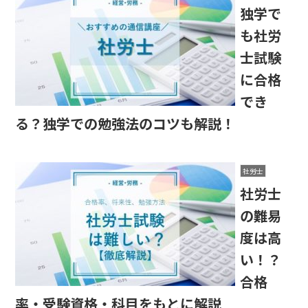
独学で
も社労
士試験
に合格
でき
る？独学での勉強法のコツも解説！
社労士
社労士
の難易
度は高
い！？
合格
率・受験資格・科目をもとに解説