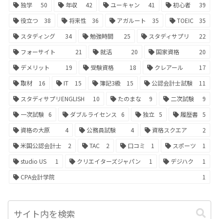
独学
50
年収
42
ユーキャン
41
初心者
39
役立つ
38
将来性
36
アガルート
35
TOEIC
35
スタディング
34
勉強時間
25
スタディサプリ
22
フォーサイト
21
就活
20
国家資格
20
デメリット
19
受験資格
18
クレアール
17
取材
16
IT
15
簿記3級
15
公認会計士試験
11
スタディサプリENGLISH
10
たのまな
9
二次試験
9
一次試験
6
ダブルライセンス
6
独立
5
履歴書
5
資格の大原
4
公務員試験
4
資格スクエア
2
米国公認会計士
2
TAC
2
口コミ
1
スポーツ
1
studio US
1
クリエイターズジャパン
1
デジハク
1
CPA会計学院
1