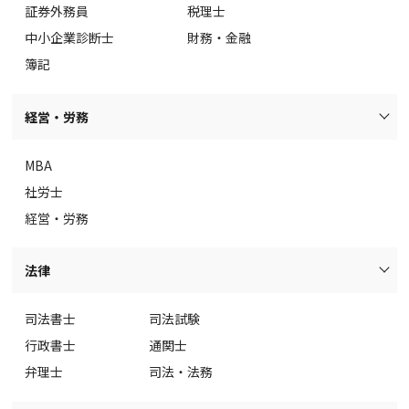
証券外務員
税理士
中小企業診断士
財務・金融
簿記
経営・労務
MBA
社労士
経営・労務
法律
司法書士
司法試験
行政書士
通関士
弁理士
司法・法務