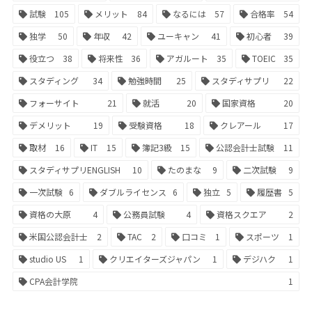
試験
105
メリット
84
なるには
57
合格率
54
独学
50
年収
42
ユーキャン
41
初心者
39
役立つ
38
将来性
36
アガルート
35
TOEIC
35
スタディング
34
勉強時間
25
スタディサプリ
22
フォーサイト
21
就活
20
国家資格
20
デメリット
19
受験資格
18
クレアール
17
取材
16
IT
15
簿記3級
15
公認会計士試験
11
スタディサプリENGLISH
10
たのまな
9
二次試験
9
一次試験
6
ダブルライセンス
6
独立
5
履歴書
5
資格の大原
4
公務員試験
4
資格スクエア
2
米国公認会計士
2
TAC
2
口コミ
1
スポーツ
1
studio US
1
クリエイターズジャパン
1
デジハク
1
CPA会計学院
1