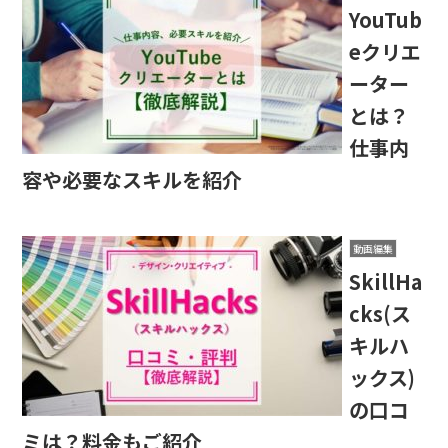
YouTub
eクリエ
ーター
とは？
仕事内
容や必要なスキルを紹介
動画編集
SkillHa
cks(ス
キルハ
ックス)
の口コ
ミは？料金もご紹介