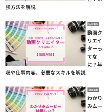
強方法を解説
動画編集
動画ク
リエイ
ターっ
てな
に？年
収や仕事内容、必要なスキルを解説
動画編集
わかり
みムー