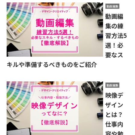
動画編集
動画編
集の練
習方法5
選！必
要なス
キルや準備するべきものをご紹介
動画編集
映像デ
ザイン
とは？
仕事内
容や勉