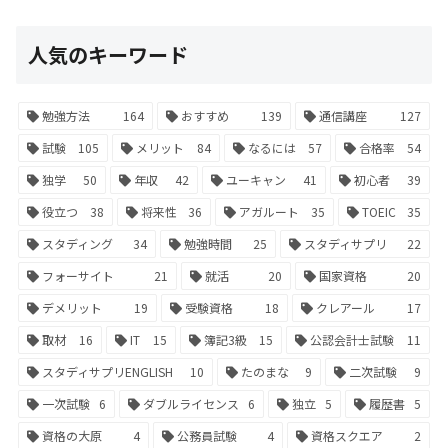
人気のキーワード
勉強方法
164
おすすめ
139
通信講座
127
試験
105
メリット
84
なるには
57
合格率
54
独学
50
年収
42
ユーキャン
41
初心者
39
役立つ
38
将来性
36
アガルート
35
TOEIC
35
スタディング
34
勉強時間
25
スタディサプリ
22
フォーサイト
21
就活
20
国家資格
20
デメリット
19
受験資格
18
クレアール
17
取材
16
IT
15
簿記3級
15
公認会計士試験
11
スタディサプリENGLISH
10
たのまな
9
二次試験
9
一次試験
6
ダブルライセンス
6
独立
5
履歴書
5
資格の大原
4
公務員試験
4
資格スクエア
2