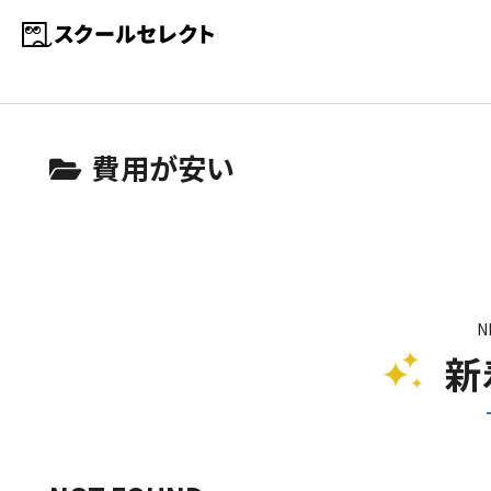
費用が安い
N
新