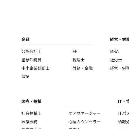
金融
経営・労
公認会計士
FP
MBA
証券外務員
税理士
社労士
中小企業診断士
財務・金融
経営・労
簿記
医療・福祉
IT・
社会福祉士
ケアマネージャー
ITパ
医療事務
心理カウンセラー
情報