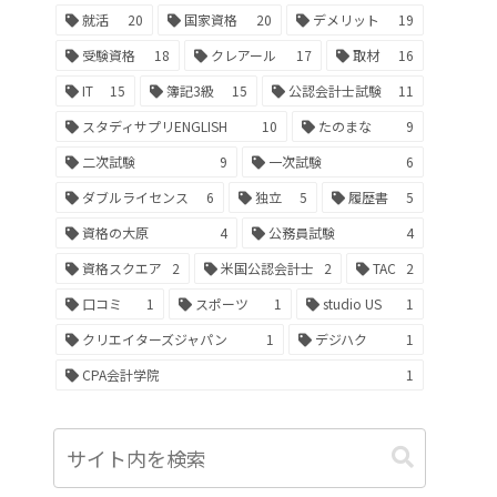
就活
20
国家資格
20
デメリット
19
受験資格
18
クレアール
17
取材
16
IT
15
簿記3級
15
公認会計士試験
11
スタディサプリENGLISH
10
たのまな
9
二次試験
9
一次試験
6
ダブルライセンス
6
独立
5
履歴書
5
資格の大原
4
公務員試験
4
資格スクエア
2
米国公認会計士
2
TAC
2
口コミ
1
スポーツ
1
studio US
1
クリエイターズジャパン
1
デジハク
1
CPA会計学院
1