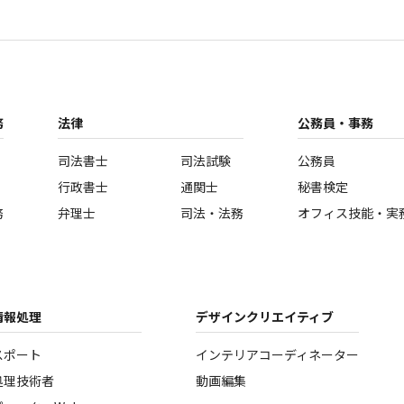
務
法律
公務員・事務
司法書士
司法試験
公務員
行政書士
通関士
秘書検定
務
弁理士
司法・法務
オフィス技能・実
情報処理
デザインクリエイティブ
スポート
インテリアコーディネーター
処理技術者
動画編集