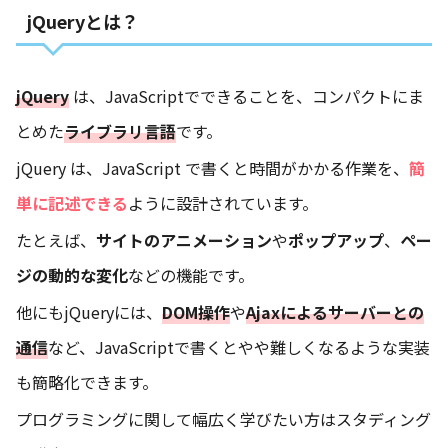
jQueryとは？
jQuery
は、JavaScriptでできることを、コンパクトにま
とめた
ライブラリ言語
です。
jQuery は、JavaScript で書くと時間がかかる作業を、
簡
単に記述できる
ように設計されています。
たとえば、
サイトのアニメーション
や
ポップアップ
、
ペー
ジの動的な変化
などの機能です。
他にもjQueryには、
DOM操作
や
Ajaxによるサーバーとの
通信
など、JavaScriptで書くとやや難しくなるような実装
も簡略化できます。
プログラミングに関して幅広く学びたい方はスタディング