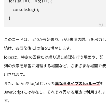
for (let i = 0; i < 5; i++) {
console.log(i);
}
このコードは、iが0から始まり、iが5未満の間、iを出力し
続け、各反復後にiの値を1増やします。
for文は、特定の回数だけ繰り返し処理を行う場面や、配
列の要素を順番に処理する場面など、さまざまな場面で使
用されます。
また、for/inやfor/ofといった
異なるタイプのforループ
も
JavaScriptには存在し、それぞれ異なる用途で利用されま
す。