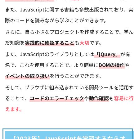
また、JavaScriptに関する書籍も多数出版されており、実
際のコードを読みながら学ぶことができます。
さらに、自ら小さなプロジェクトを作成することで、学ん
だ知識を
実践的に確認すること
も
大切
です。
また、JavaScriptのライブラリとしては
「jQuery」
が有
名で、これを使用することで、より簡単に
DOMの操作
や
イベントの取り扱い
を行うことができます。
そして、ブラウザに組み込まれている開発ツールを活用す
ることで、
コードのエラーチェック
や
動作確認
も
容易に行
えます。
【2023年】JavaScriptを学習するならオ