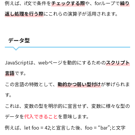
例えば、if文で条件を
チェックする際
や、forループで
繰り
返し処理を行う際
にこれらの演算子が活用されます。
データ型
JavaScriptは、webページを動的にするための
スクリプト
言語
です。
この言語の特徴として、
動的かつ弱い型付け
が挙げられま
す。
これは、変数の型を明示的に宣言せず、変数に様々な型の
データを
代入できること
を意味します。
例えば、let foo = 42;と宣言した後、foo = “bar”;と文字