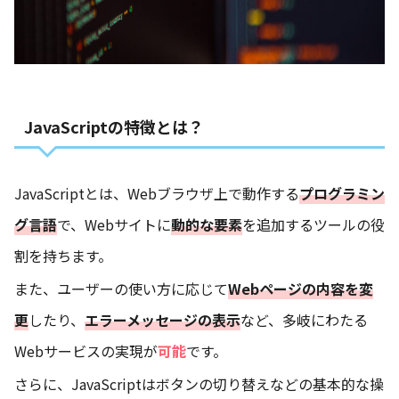
JavaScriptの特徴とは？
JavaScriptとは、Webブラウザ上で動作する
プログラミン
グ言語
で、Webサイトに
動的な要素
を追加するツールの役
割を持ちます。
また、ユーザーの使い方に応じて
Webページの内容を変
更
したり、
エラーメッセージの表示
など、多岐にわたる
Webサービスの実現が
可能
です。
さらに、JavaScriptはボタンの切り替えなどの基本的な操