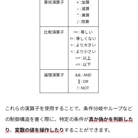
算術演算子
+ : 加算
– : 減算
* : 乗算
/ : 除算
比較演算子
== : 等しい
!= : 等しくない
> : より大きい
< : より小さい
>= : 以上
<= : 以下
論理演算子
&& : AND
|| : OR
! : NOT
これらの演算子を使用することで、条件分岐やループなど
の制御構造を書く際に、特定の条件が
真か偽かを判断した
り
、
変数の値を操作したり
することができます。