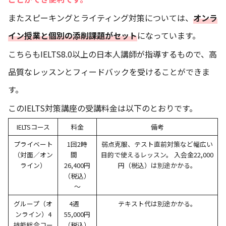
またスピーキングとライティング対策については、
オンラ
イン授業と個別の添削課題がセット
になっています。
こちらもIELTS8.0以上の日本人講師が指導するもので、高
品質なレッスンとフィードバックを受けることができま
す。
このIELTS対策講座の受講料金は以下のとおりです。
IELTSコース
料金
備考
プライベート
1回2時
弱点克服、テスト直前対策など幅広い
（対面／オン
間
目的で使えるレッスン。 入会金22,000
ライン）
26,400円
円（税込）は別途かかる。
（税込）
～
グループ（オ
4週
テキスト代は別途かかる。
ンライン）4
55,000円
技能総合コー
（税込）