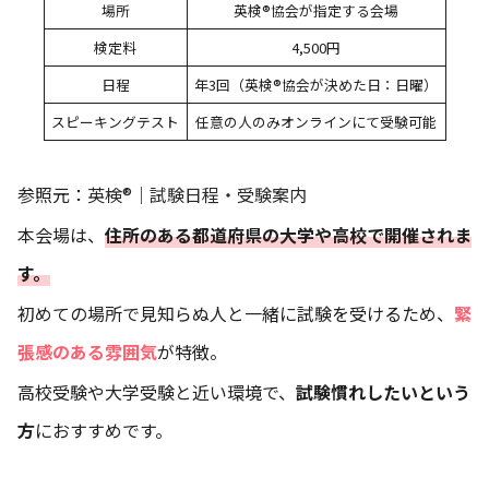
場所
英検®協会が指定する会場
検定料
4,500円
日程
年3回（英検®協会が決めた日：日曜）
スピーキングテスト
任意の人のみオンラインにて受験可能
参照元：
英検®｜試験日程・受験案内
本会場は、
住所のある都道府県の大学や高校で開催されま
す。
初めての場所で見知らぬ人と一緒に試験を受けるため、
緊
張感のある雰囲気
が特徴。
高校受験や大学受験と近い環境で、
試験慣れしたいという
方
におすすめです。