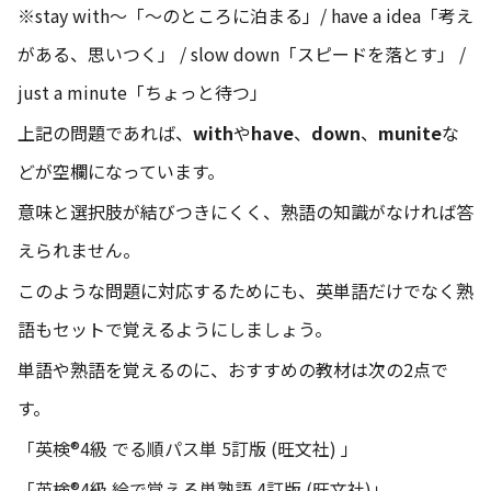
※stay with〜「〜のところに泊まる」/ have a idea「考え
がある、思いつく」 / slow down「スピードを落とす」 /
just a minute「ちょっと待つ」
上記の問題であれば、
with
や
have
、
down
、
munite
な
どが空欄になっています。
意味と選択肢が結びつきにくく、熟語の知識がなければ答
えられません。
このような問題に対応するためにも、英単語だけでなく熟
語もセットで覚えるようにしましょう。
単語や熟語を覚えるのに、おすすめの教材は次の2点で
す。
「英検®4級 でる順パス単 5訂版 (旺文社) 」
「英検®4級 絵で覚える単熟語 4訂版 (旺文社)」