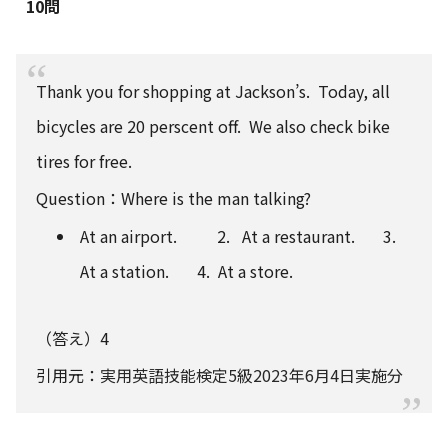
10問
Thank you for shopping at Jackson’s. Today, all
bicycles are 20 perscent off. We also check bike
tires for free.
Question：Where is the man talking?
At an airport. 2. At a restaurant. 3.
At a station. 4. At a store.
（答え）4
引用元：
実用英語技能検定5級2023年6月4日実施分