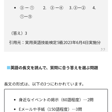
③ ー ① 2. ③ ー④ 3. ③ー② 4.
①ー⑤
（答え）3
引用元：
実用英語技能検定5級2023年6月4日実施分
英語の長文を読んで、質問に合う答えを選ぶ問題
長文の形式は、以下の3つにわかれています。
身近なイベントの掲示（60語程度）⋯2問
Eメールや手紙（150語程度）⋯3問