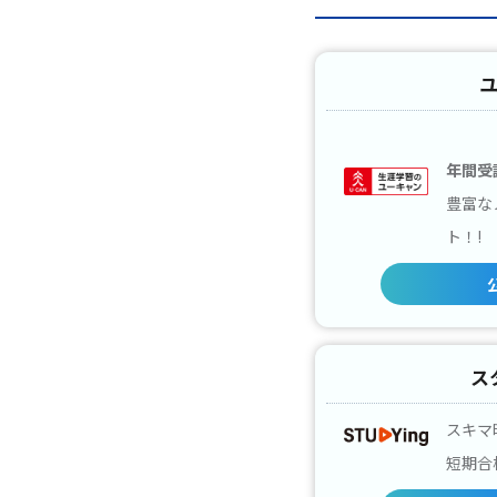
年間受
豊富な
ト！!
ス
スキマ
短期合