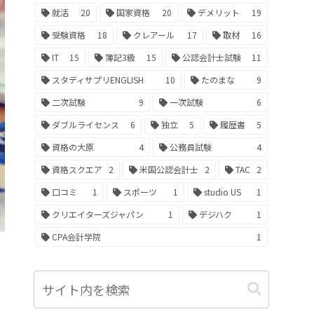
就活
20
国家資格
20
デメリット
19
受験資格
18
クレアール
17
取材
16
IT
15
簿記3級
15
公認会計士試験
11
スタディサプリENGLISH
10
たのまな
9
二次試験
9
一次試験
6
ダブルライセンス
6
独立
5
履歴書
5
資格の大原
4
公務員試験
4
資格スクエア
2
米国公認会計士
2
TAC
2
口コミ
1
スポーツ
1
studio US
1
クリエイターズジャパン
1
デジハク
1
CPA会計学院
1