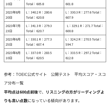
10日
Total：605.8
601.8
2023年8月
L：340.2 R：280.6
L：330.3 R：277.6 Total：
20日
Total：620.8
607.9
2023年7月
L：341.3 R：279.3
L：329.1 R：271.7 Total：
23日
Total：620.7
600.8
2023年6月
L：330.1 R：277.3
L：324.2 R：270.5 Total：
25日
Total：607.4
594.7
2023年6月
L：337.0 R：283.5
L：333.5 R：297.2 Total：
10日
Total：620.5
612.8
参考：
TOEIC公式サイト 公開テスト 平均スコア・スコ
ア分布一覧
平均点は600点前後
で、
リスニングの方がリーディングよ
りも高い点数
になっている傾向があります。