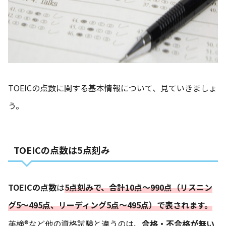
TOEICの点数に関する基本情報について、見ていきましょ
う。
TOEICの点数は5点刻み
TOEICの点数
は
5点刻みで、合計10点～990点（リスニン
グ5～495点、リーディング5点～495点）で表されます。
英検®など他の資格試験と違うのは、
合格・不合格が無い