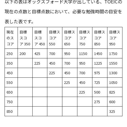
以下の表はオックスフォード大学が出している、TOEICの
現在の点数と目標点数において、必要な勉強時間の目安を
表した表です。
現在
目標
目標
目標ス
目標ス
目標ス
目標ス
目標ス
のス
スコ
スコ
コア
コア
コア
コア
コア
コア
ア 350
ア 450
550
650
750
850
950
250
200
425
700
950
1150
1450
1750
350
225
450
700
950
1225
1550
450
225
450
700
975
1300
550
225
450
725
1050
650
225
500
825
750
275
600
850
325