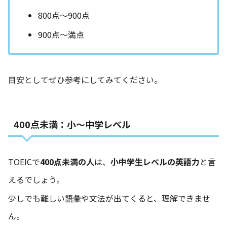
800点～900点
900点～満点
目安としてぜひ参考にしてみてください。
400点未満：小～中学レベル
TOEICで
400点未満の人
は、
小中学生レベルの英語力
と言
えるでしょう。
少しでも難しい語彙や文法が出てくると、理解できませ
ん。