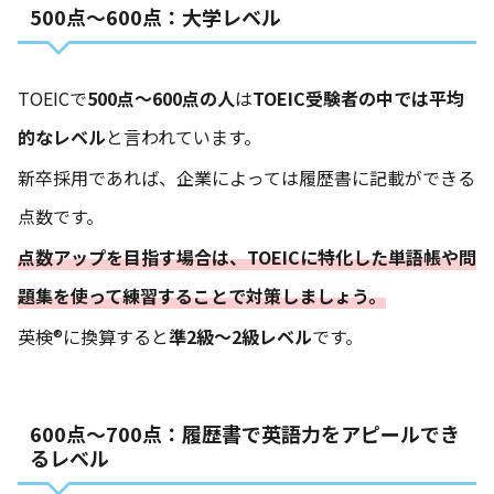
500点～600点：大学レベル
TOEICで
500点～600点の人
は
TOEIC受験者の中では平均
的なレベル
と言われています。
新卒採用であれば、企業によっては履歴書に記載ができる
点数です。
点数アップを目指す場合は、TOEICに特化した単語帳や問
題集を使って練習することで対策しましょう。
英検®に換算すると
準2級～2級レベル
です。
600点～700点：履歴書で英語力をアピールでき
るレベル