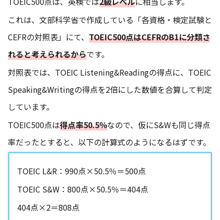
TOEIC500点は、英検では
2級レベル
に相当します。
これは、文部科学省で作成している「各資格・検定試験と
CEFRの対照表」にて、
TOEIC500点はCEFRのB1に分類さ
れると考えられるから
です。
対照表では、TOEIC Listening&Readingの得点に、TOEIC
Speaking&Writingの得点を2倍にした数値を合算して判定
しています。
TOEIC500点は
得点率50.5％
なので、仮にS&Wも同じ得点
率だったとすると、以下の計算式のようになるはずです。
TOEIC L&R：990点×50.5％＝500点
TOEIC S&W：800点×50.5％＝404点
404点×2＝808点