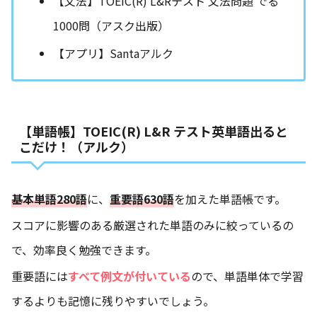
【文法】TOEIC(R) L&Rテスト 文法問題 でる
1000問（アスク出版）
【アプリ】Santaアルク
【単語帳】TOEIC(R) L&R テスト英単語出ると
こだけ！（アルク）
基本単語280語
に、
重要語630語
を加えた単語帳です。
スコアに影響のある厳選された単語のみに絞っているの
で、効率良く勉強できます。
重要語には
すべて例文が付いている
ので、単語単体で学習
するよりも記憶に残りやすいでしょう。