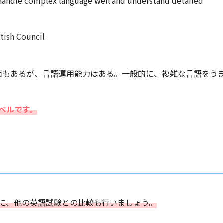
 handle complex language well and understand detailed
tish Council
面もあるが、言語運用能力はある。一般的に、複雑な言語をう
レベルです。
ために、他の英語試験との比較も行いましょう。