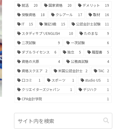
就活
20
国家資格
20
デメリット
19
受験資格
18
クレアール
17
取材
16
IT
15
簿記3級
15
公認会計士試験
11
スタディサプリENGLISH
10
たのまな
9
二次試験
9
一次試験
6
ダブルライセンス
6
独立
5
履歴書
5
資格の大原
4
公務員試験
4
資格スクエア
2
米国公認会計士
2
TAC
2
口コミ
1
スポーツ
1
studio US
1
クリエイターズジャパン
1
デジハク
1
CPA会計学院
1