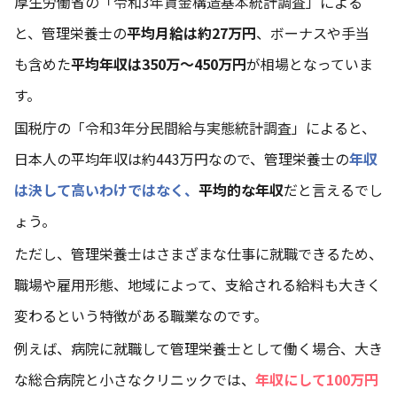
厚生労働省の
「令和3年賃金構造基本統計調査」
による
と、管理栄養士の
平均月給は約27万円
、ボーナスや手当
も含めた
平均年収は350万～450万円
が相場となっていま
す。
国税庁の
「令和3年分民間給与実態統計調査」
によると、
日本人の平均年収は約443万円なので、管理栄養士の
年収
は決して高いわけではなく、
平均的な年収
だと言えるでし
ょう。
ただし、管理栄養士はさまざまな仕事に就職できるため、
職場や雇用形態、地域によって、支給される給料も大きく
変わるという特徴がある職業なのです。
例えば、病院に就職して管理栄養士として働く場合、大き
な総合病院と小さなクリニックでは、
年収にして100万円