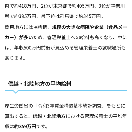
県で約418万円、2位が東京都で約405万円、3位が神奈川
県で約395万円、最下位は群馬県で約345万円。
関東地方には場所柄、
規模の大きな病院や企業（食品メー
カー）が多い
ため、管理栄養士への給料も高くなり、中に
は、年収500万円前後が見込める管理栄養士の就職場所も
あります。
信越・北陸地方の平均給料
厚生労働省の
「令和3年賃金構造基本統計調査」
をもとに
算出すると、
信越・北陸地方
における管理栄養士の平均年
収は
約359万円
です。