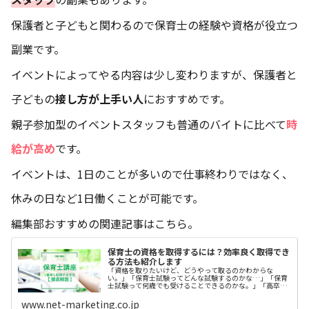
保護者と子どもと関わるので保育士の経験や資格が役立つ
副業です。
イベントによってやる内容は少し変わりますが、保護者と
子どもの
接し方が上手い人
におすすめです。
親子参加型のイベントスタッフも普通のバイトに比べて
時
給が高め
です。
イベントは、1日のことが多いので仕事終わりではなく、
休みの日など1日働くことが可能です。
編集部おすすめの関連記事はこちら。
保育士の資格を取得するには？効率良く取得でき
る方法も紹介します
「資格を取りたいけど、どうやって取るのかわからな
い。」「保育士試験ってどんな試験するのかな…」「保育
士試験って何歳でも受けることできるのかな。」「高卒の
主婦でも大学に通って資格取ることができるかな。」保育
士資格の免許取得を考えている方の疑問
www.net-marketing.co.jp