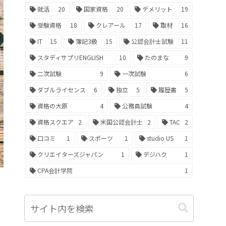
就活
20
国家資格
20
デメリット
19
受験資格
18
クレアール
17
取材
16
IT
15
簿記3級
15
公認会計士試験
11
スタディサプリENGLISH
10
たのまな
9
二次試験
9
一次試験
6
ダブルライセンス
6
独立
5
履歴書
5
資格の大原
4
公務員試験
4
資格スクエア
2
米国公認会計士
2
TAC
2
口コミ
1
スポーツ
1
studio US
1
クリエイターズジャパン
1
デジハク
1
CPA会計学院
1