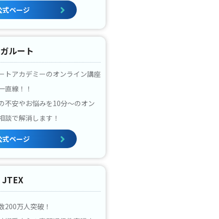
公式ページ
アガルート
ートアカデミーのオンライン講座
一直線！！
の不安やお悩みを10分～のオン
相談で解消します！
公式ページ
JTEX
数200万人突破！