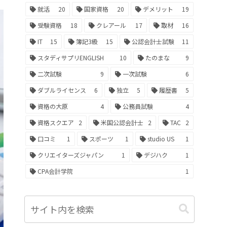
就活
20
国家資格
20
デメリット
19
受験資格
18
クレアール
17
取材
16
IT
15
簿記3級
15
公認会計士試験
11
スタディサプリENGLISH
10
たのまな
9
二次試験
9
一次試験
6
ダブルライセンス
6
独立
5
履歴書
5
資格の大原
4
公務員試験
4
資格スクエア
2
米国公認会計士
2
TAC
2
口コミ
1
スポーツ
1
studio US
1
クリエイターズジャパン
1
デジハク
1
CPA会計学院
1