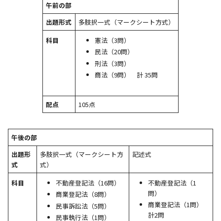
午前の部
出題形式
多肢択一式（マークシート方式）
憲法（3問）
科目
民法（20問）
刑法（3問）
商法（9問） 計 35問
配点
105点
午後の部
出題形
多肢択一式（マークシート方
記述式
式
式）
不動産登記法（16問）
不動産登記法（1
科目
問）
商業登記法（8問）
商業登記法（1問）
民事訴訟法（5問）
計2問
民事執行法（1問）