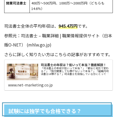
開業司法書士
400万～500万円、1000万～2000万円（どちらも
14.6％）
司法書士全体の平均年収は、
945.4万円
です。
参照元：
司法書士 – 職業詳細 | 職業情報提供サイト（日本
版O-NET） (mhlw.go.jp)
さらに詳しく知りたい方はこちらの記事がおすすめです。
司法書士の年収は？低いって本当？徹底解説！
「司法書士の年収が低いって本当？」「都会と地方で変わ
る？」「独立開業しても稼げないって本当？」「組織内司
法書士は稼げる？」司法書士を目指している方にとって、
年収や待遇は非常に大事ですよね。それと同時に、希望す
るキャリアの形成や、将来的な独立
www.net-marketing.co.jp
試験には独学でも合格できる？