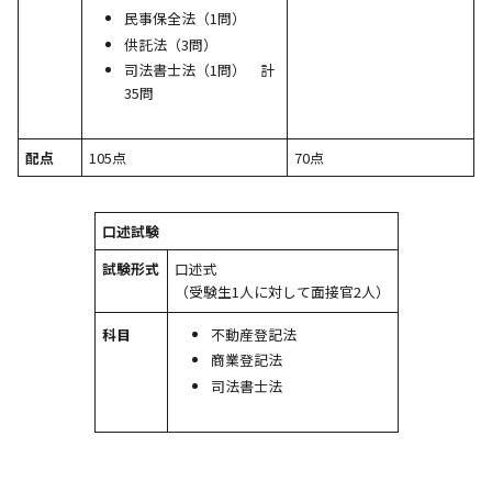
民事保全法（1問）
供託法（3問）
司法書士法（1問） 計
35問
配点
105点
70点
口述試験
試験形式
口述式
（受験生1人に対して面接官2人）
不動産登記法
科目
商業登記法
司法書士法