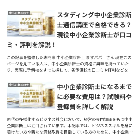
験は毎年だいたい同じ時期に行われて...
スタディング中小企業診断
中小企業診断士
士通信講座で合格できる？
現役中小企業診断士が口コ
ミ・評判を解説！
この記事を監修した専門家 中小企業診断士 まずパパ さん 現在この
ページを見ている人は、中小企業診断士の資格に興味を持っていた
り、実際に予備校をすでに探して、各予備校の口コミや評判などを調
べていたりするかもしれません。 ...
中小企業診断士になるまで
中小企業診断士
に必要な費用は？試験料や
登録費を詳しく解説
現代の多様化するビジネス社会において、経営の専門知識をもつ中小
企業診断士は注目されています。本記事では、ビジネススキルを身に
着けたい方や新たな資格取得を目指している方のために、中小企業診
断士になるまでに必要な費用について解説します。