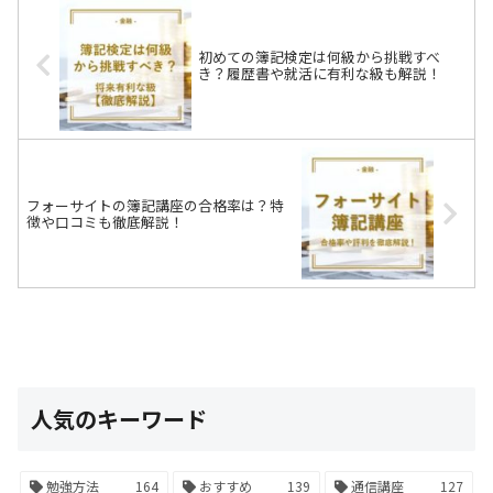
初めての簿記検定は何級から挑戦すべ
き？履歴書や就活に有利な級も解説！
フォーサイトの簿記講座の合格率は？特
徴や口コミも徹底解説！
人気のキーワード
勉強方法
164
おすすめ
139
通信講座
127