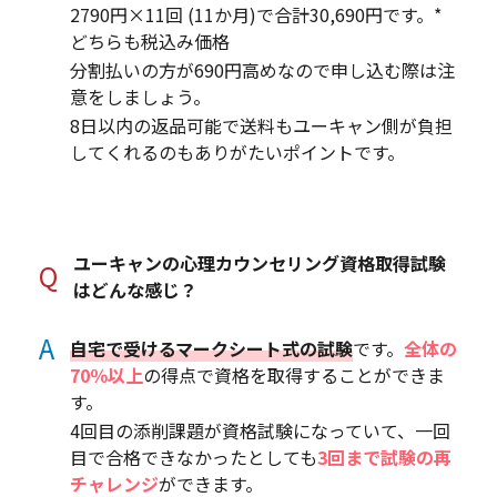
2790円×11回 (11か月)で合計30,690円です。*
どちらも税込み価格
分割払いの方が690円高めなので申し込む際は注
意をしましょう。
8日以内の返品可能で送料もユーキャン側が負担
してくれるのもありがたいポイントです。
ユーキャンの心理カウンセリング資格取得試験
Q
はどんな感じ？
A
自宅で受けるマークシート式の試験
です。
全体の
70％以上
の得点で資格を取得することができま
す。
4回目の添削課題が資格試験になっていて、一回
目で合格できなかったとしても
3回まで試験の再
チャレンジ
ができます。