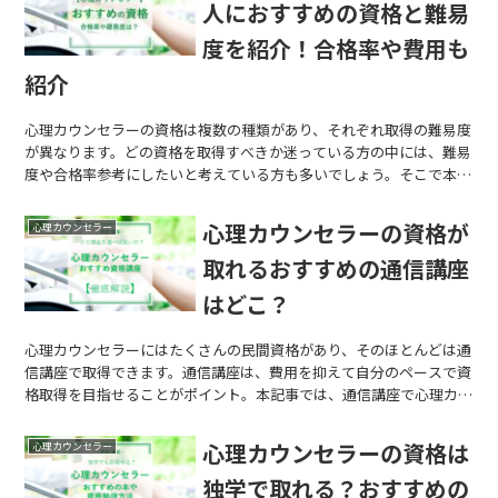
人におすすめの資格と難易
度を紹介！合格率や費用も
紹介
心理カウンセラーの資格は複数の種類があり、それぞれ取得の難易度
が異なります。どの資格を取得すべきか迷っている方の中には、難易
度や合格率参考にしたいと考えている方も多いでしょう。そこで本記
事では、心理カウンセラーの資格の種類や難易度、合格率などをまと
めて紹介します。
心理カウンセラーの資格が
心理カウンセラー
取れるおすすめの通信講座
はどこ？
心理カウンセラーにはたくさんの民間資格があり、そのほとんどは通
信講座で取得できます。通信講座は、費用を抑えて自分のペースで資
格取得を目指せることがポイント。本記事では、通信講座で心理カウ
ンセラーの資格取得を目指すために知っておきたい情報を、まとめて
紹介します。
心理カウンセラーの資格は
心理カウンセラー
独学で取れる？おすすめの