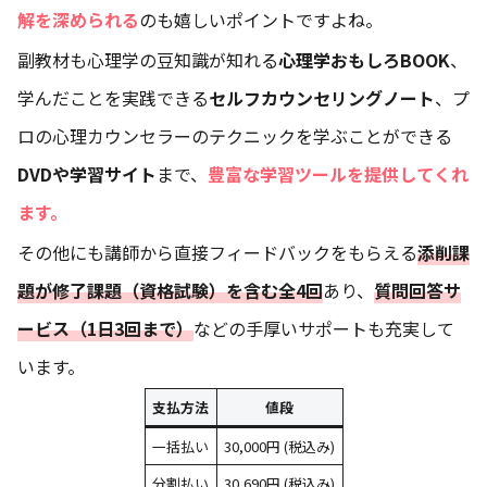
解を深められる
のも嬉しいポイントですよね。
副教材も心理学の豆知識が知れる
心理学おもしろBOOK
、
学んだことを実践できる
セルフカウンセリングノート
、プ
ロの心理カウンセラーのテクニックを学ぶことができる
DVDや学習サイト
まで、
豊富な学習ツールを提供してくれ
ます。
その他にも講師から直接フィードバックをもらえる
添削課
題が修了課題（資格試験）を含む全4回
あり、
質問回答サ
ービス（1日3回まで）
などの手厚いサポートも充実して
います。
支払方法
値段
一括払い
30,000円 (税込み)
分割払い
30,690円 (税込み)