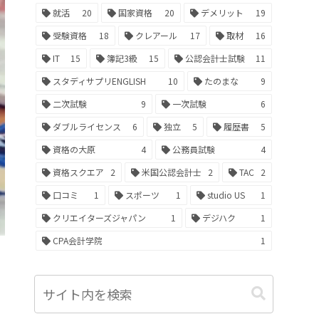
就活
20
国家資格
20
デメリット
19
受験資格
18
クレアール
17
取材
16
IT
15
簿記3級
15
公認会計士試験
11
スタディサプリENGLISH
10
たのまな
9
二次試験
9
一次試験
6
ダブルライセンス
6
独立
5
履歴書
5
資格の大原
4
公務員試験
4
資格スクエア
2
米国公認会計士
2
TAC
2
口コミ
1
スポーツ
1
studio US
1
クリエイターズジャパン
1
デジハク
1
CPA会計学院
1