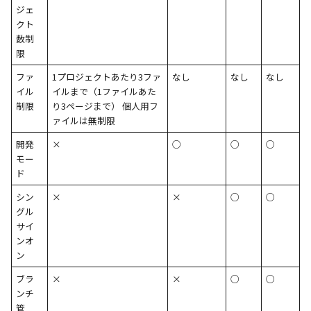
ジェ
クト
数制
限
ファ
1プロジェクトあたり3ファ
なし
なし
なし
イル
イルまで（1ファイルあた
制限
り3ページまで） 個人用フ
ァイルは無制限
開発
×
○
○
○
モー
ド
シン
×
×
○
○
グル
サイ
ンオ
ン
ブラ
×
×
○
○
ンチ
管