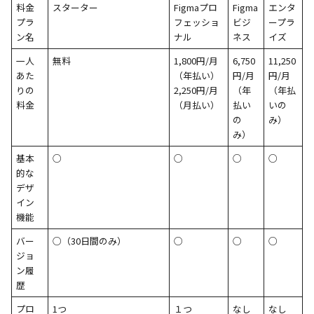
料金
スターター
Figmaプロ
Figma
エンタ
プラ
フェッショ
ビジ
ープラ
ン名
ナル
ネス
イズ
一人
無料
1,800円/月
6,750
11,250
あた
（年払い）
円/月
円/月
りの
2,250円/月
（年
（年払
料金
（月払い）
払い
いの
の
み）
み）
基本
○
○
○
○
的な
デザ
イン
機能
バー
○（30日間のみ）
○
○
○
ジョ
ン履
歴
プロ
1つ
１つ
なし
なし