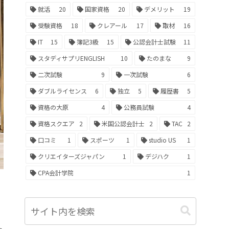
就活
20
国家資格
20
デメリット
19
受験資格
18
クレアール
17
取材
16
IT
15
簿記3級
15
公認会計士試験
11
スタディサプリENGLISH
10
たのまな
9
二次試験
9
一次試験
6
ダブルライセンス
6
独立
5
履歴書
5
資格の大原
4
公務員試験
4
資格スクエア
2
米国公認会計士
2
TAC
2
口コミ
1
スポーツ
1
studio US
1
クリエイターズジャパン
1
デジハク
1
CPA会計学院
1