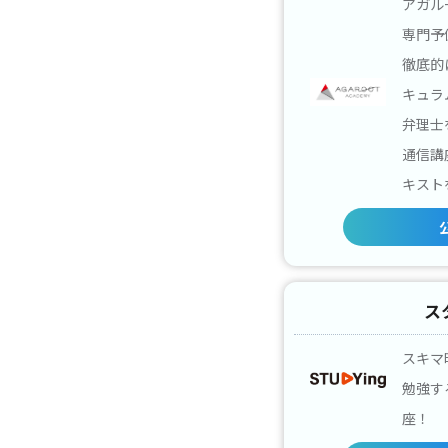
アガル
専門予
徹底的
キュラ
弁理士
通信講
キスト
ス
スキマ
勉強す
座！