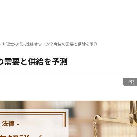
>
弁理士の将来性はオワコン？今後の需要と供給を予測
の需要と供給を予測
P