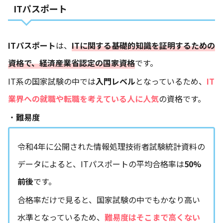
ITパスポート
ITパスポート
は、
ITに関する基礎的知識を証明するための
資格で、経済産業省認定の国家
資格
です。
IT系の国家試験の中では
入門レベル
となっているため、
IT
業界への就職や転職を考えている人に人気
の資格です。
・
難易度
令和4年に公開された情報処理技術者試験統計資料の
データによると、ITパスポートの平均合格率は
50%
前後
です。
合格率だけで見ると、国家試験の中でもかなり高い
水準となっているため、
難易度はそこまで高くない