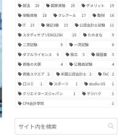
就活
20
国家資格
20
デメリット
19
受験資格
18
クレアール
17
取材
16
IT
15
簿記3級
15
公認会計士試験
11
スタディサプリENGLISH
10
たのまな
9
二次試験
9
一次試験
6
ダブルライセンス
6
独立
5
履歴書
5
資格の大原
4
公務員試験
4
資格スクエア
2
米国公認会計士
2
TAC
2
口コミ
1
スポーツ
1
studio US
1
クリエイターズジャパン
1
デジハク
1
CPA会計学院
1