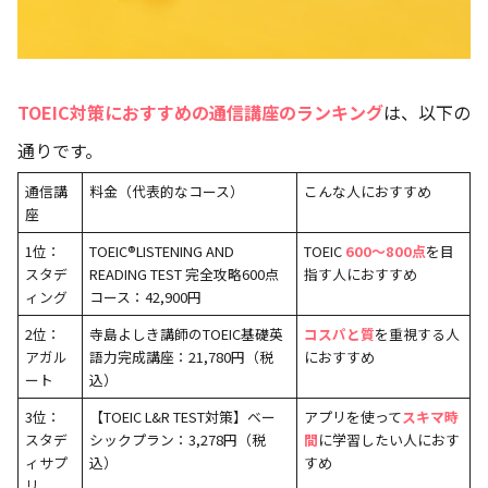
TOEIC対策におすすめの通信講座のランキング
は、以下の
通りです。
通信講
料金（代表的なコース）
こんな人におすすめ
座
1位：
TOEIC®LISTENING AND
TOEIC
600～800点
を目
スタデ
READING TEST 完全攻略600点
指す人におすすめ
ィング
コース：42,900円
2位：
寺島よしき講師のTOEIC基礎英
コスパと質
を重視する人
アガル
語力完成講座：21,780円（税
におすすめ
ート
込）
3位：
【TOEIC L&R TEST対策】ベー
アプリを使って
スキマ時
スタデ
シックプラン：3,278円（税
間
に学習したい人におす
ィサプ
込）
すめ
リ