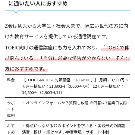
に通いたい人におすすめ
Z会は幼児から大学生・社会人まで、幅広い世代の方に向
けた教育サービスを提供している通信講座です。
TOEIC向けの通信講座にも力を入れており、
「TOEICで伸
び悩んでいる」「自分に必要な学習が分からない」そんな
方におすすめです。
料金
【TOEIC L&R TEST 対策講座 「ADAPTIE」】 月額：3,900円 6
ヵ月一括払い：21,600円（3,600円/月） 12ヵ月一括払い：
34,800円（2,900円/月）
サポ
・オンラインフォームから質問し放題 ※回答は3営業日以内
ート
体制
おす
・得点につながる72のポイントを学べる ・実践形式の問題
すめ
演習・模試 ・続けやすい学習環境・サポート体制