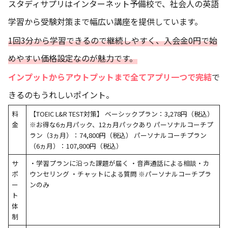
スタディサプリはインターネット予備校で、社会人の英語
学習から受験対策まで幅広い講座を提供しています。
1回3分から学習できるので継続しやすく、入会金0円で始
めやすい価格設定なのが魅力です。
インプットからアウトプットまで全てアプリ一つで完結
で
きるのもうれしいポイント。
料
【TOEIC L&R TEST対策】 ベーシックプラン：3,278円（税込）
金
※お得な6ヵ月パック、12ヵ月パックあり パーソナルコーチプ
ラン（3ヵ月）：74,800円（税込） パーソナルコーチプラン
（6ヵ月）：107,800円（税込）
サ
・学習プランに沿った課題が届く ・音声通話による相談・カ
ポ
ウンセリング ・チャットによる質問 ※パーソナルコーチプラ
ー
ンのみ
ト
体
制