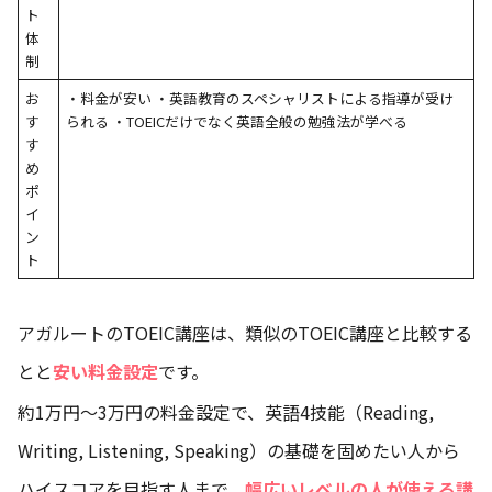
ト
体
制
お
・料金が安い ・英語教育のスペシャリストによる指導が受け
す
られる ・TOEICだけでなく英語全般の勉強法が学べる
す
め
ポ
イ
ン
ト
アガルートのTOEIC講座は、類似のTOEIC講座と比較する
とと
安い料金設定
です。
約1万円～3万円の料金設定で、英語4技能（Reading,
Writing, Listening, Speaking）の基礎を固めたい人から
ハイスコアを目指す人まで、
幅広いレベルの人が使える講