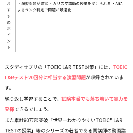
お
・演習問題が豊富 ・カリスマ講師の授業を受けられる ・AIに
す
よるランク判定で問題が最適化
す
め
ポ
イ
ン
ト
スタディサプリの「TOEIC L&R TEST対策」には、
TOEIC
L&Rテスト20回分に相当する演習問題
が収録されていま
す。
繰り返し学習することで、
試験本番でも落ち着いて実力を
発揮
できるでしょう。
また累計80万部突破「世界一わかりやすいTOEIC® L&R
TESTの授業」等のシリーズの著者である関講師の動画講