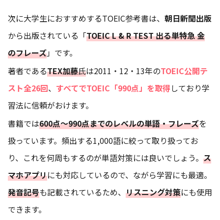
次に大学生におすすめするTOEIC参考書は、
朝日新聞出版
から出版されている「
TOEIC L & R TEST 出る単特急 金
のフレーズ
」です。
著者である
TEX加藤
氏
は2011・12・13年の
TOEIC公開テ
スト全26回
、
すべてでTOEIC「990点」を取得
しており学
習法に信頼がおけます。
書籍では
600点～990点までのレベルの単語・フレーズ
を
扱っています。頻出する1,000語に絞って取り扱ってお
り、これを何周もするのが単語対策には良いでしょう。
ス
マホアプリ
にも対応しているので、ながら学習にも最適。
発音記号
も記載されているため、
リスニング対策
にも使用
できます。