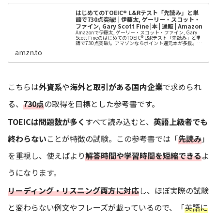
はじめてのTOEIC® L&Rテスト「先読み」と単
語で730点突破! | 伊藤太, ゲーリー・スコット・
ファイン, Gary Scott Fine |本 | 通販 | Amazon
Amazonで伊藤太, ゲーリー・スコット・ファイン, Gary
Scott FineのはじめてのTOEIC® L&Rテスト「先読み」と単
語で730点突破!。アマゾンならポイント還元本が多数。伊
藤太, ゲーリー・スコット・ファイン, Gary Scott Fine作品
amzn.to
ほか、お急ぎ便対象商品は当日お届けも可能。またはじ
め...
こちらは
外資系
や
海外と取引がある国内企業
で求められ
る、
730点
の取得を目標とした参考書です。
TOEICは問題数が多く
すべて読み込むと、
英語上級者でも
終わらない
ことが特徴の試験。この参考書では「
先読み
」
を重視し、使えばより
解答時間や学習時間を短縮できる
よ
うになります。
リーディング・リスニング両方に対応
し、ほぼ実際の試験
と変わらない例文やフレーズが載っているので、「
英語に