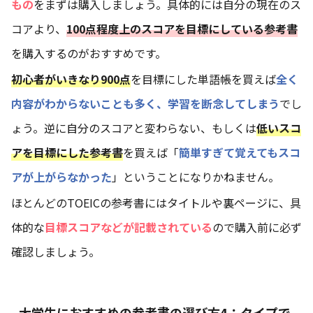
もの
をまずは購入しましょう。具体的には自分の現在のス
コアより、
100点程度上のスコアを目標にしている参考書
を購入するのがおすすめです。
初心者がいきなり900点
を目標にした単語帳を買えば
全く
内容がわからないことも多く、学習を断念してしまう
でし
ょう。逆に自分のスコアと変わらない、もしくは
低いスコ
アを目標にした参考書
を買えば「
簡単すぎて覚えてもスコ
アが上がらなかった
」ということになりかねません。
ほとんどのTOEICの参考書にはタイトルや裏ページに、具
体的な
目標スコアなどが記載されている
ので購入前に必ず
確認しましょう。
大学生におすすめの参考書の選び方4：タイプで