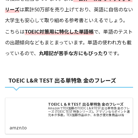
リーズ
は累計50万部を売り上げており、英語に自信のない
大学生も安心して取り組める参考書といえるでしょう。
こちらは
TOEIC対策用に特化した単語帳
で、単語のテスト
の出題傾向などもまとまっています。単語の使われ方も載
っているので、
丸暗記が苦手な方にもぴったり
です。
TOEIC L&R TEST 出る単特急 金のフレーズ
TOEIC L & R TEST 出る単特急 金のフレーズ
AmazonでTEX加藤のTOEIC L & R TEST 出る単特急 金のフレ
ーズ (TOEIC TEST 特急シリーズ)。アマゾンならポイント還
元本が多数。TEX加藤作品ほか、お急ぎ便対象商品は当日
お届けも可能。またTOEIC L & R TEST 出る単特急 金のフレ
ーズ (TOEIC TEST 特急シリーズ)も...
amzn.to