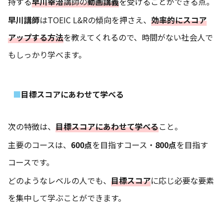
持する
早川幸治
講師の
動画講義
を受けることができる点。
早川講師
はTOEIC L&Rの傾向を押さえ、
効率的にスコア
アップする方法
を教えてくれるので、時間がない社会人で
もしっかり学べます。
目標スコアにあわせて学べる
次の特徴は、
目標スコアにあわせて学べる
こと。
主要のコースは、
600点
を目指すコース・
800点
を目指す
コースです。
どのようなレベルの人でも、
目標スコア
に応じ必要な要素
を集中して学ぶことができます。