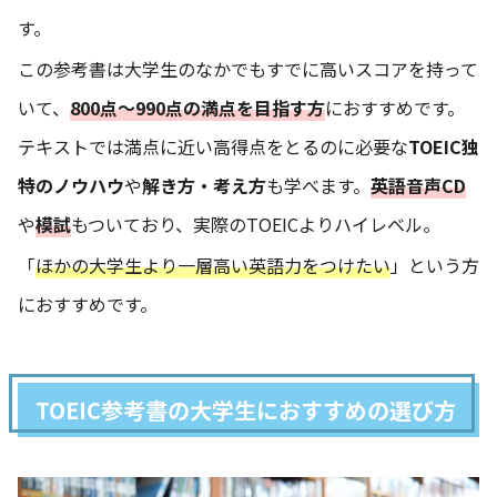
す。
この参考書は大学生のなかでもすでに高いスコアを持って
いて、
800点～990点の満点を目指す方
におすすめです。
テキストでは満点に近い高得点をとるのに必要な
TOEIC独
特のノウハウ
や
解き方・考え方
も学べます。
英語音声CD
や
模試
もついており、実際のTOEICよりハイレベル。
「
ほかの大学生より一層高い英語力をつけたい
」という方
におすすめです。
TOEIC参考書の大学生におすすめの選び方