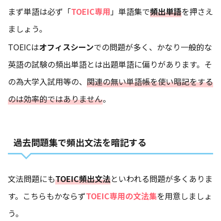
まず単語は必ず「
TOEIC専用
」単語集で
頻出単語
を押さえ
ましょう。
TOEICは
オフィスシーン
での問題が多く、かなり一般的な
英語の試験の頻出単語とは出題単語に偏りがあります。そ
の為大学入試用等の、
関連の無い単語帳を使い暗記をする
のは効率的ではありません
。
過去問題集で頻出文法を暗記する
文法問題にも
TOEIC頻出文法
といわれる問題が多くありま
す。こちらもかならず
TOEIC専用の文法集
を用意しましょ
う。