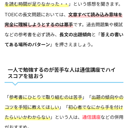
を読む時間が足りなかった・・
」という感想を聞きます。
TOEICの長文問題においては、
文章すべて読み込み意味を
完全に理解しようとするのは悪手
です。過去問題集や模試
などの参考書を必ず読み、
長文の出題傾向
と「
答えの書い
てある場所のパターン
」を押さえましょう。
一人で勉強するのが苦手な人は通信講座でハイ
スコアを狙おう
「
参考書にひとりで取り組むのは苦手
」「
出題の傾向やの
コツを手短に教えてほしい
」「
初心者でなにから手を付け
たらいいかわからない
」という人は、
通信講座
などの併用
がおすすめ。