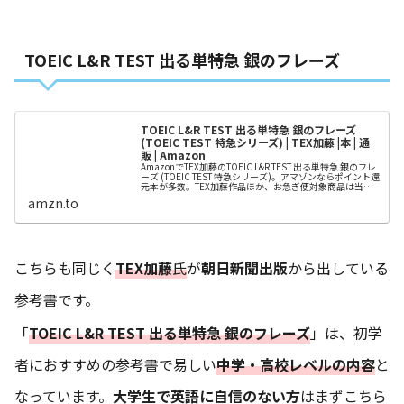
TOEIC L&R TEST 出る単特急 銀のフレーズ
TOEIC L&R TEST 出る単特急 銀のフレーズ
(TOEIC TEST 特急シリーズ) | TEX加藤 |本 | 通
販 | Amazon
AmazonでTEX加藤のTOEIC L&R TEST 出る単特急 銀のフレ
ーズ (TOEIC TEST 特急シリーズ)。アマゾンならポイント還
元本が多数。TEX加藤作品ほか、お急ぎ便対象商品は当日
お届けも可能。またTOEIC L&R TEST 出る単特急 銀のフレ
amzn.to
ーズ (TOEIC TEST 特急シリーズ)もアマゾン...
こちらも同じく
TEX加藤
氏
が
朝日新聞出版
から出している
参考書です。
「
TOEIC L&R TEST 出る単特急 銀のフレーズ
」は、初学
者におすすめの参考書で易しい
中学・高校レベルの内容
と
なっています。
大学生で英語に自信のない方
はまずこちら