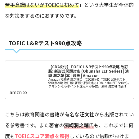
苦手意識はないがTOEICは初めて
」という大学生が全体的
な対策をするのにおすすめです。
TOEIC L&Rテスト990点攻略
【CD2枚付】TOEIC L&Rテスト990点攻略 改訂
版: 新形式問題対応 (Obunsha ELT Series) | 濱
崎 潤之輔 |本 | 通販 | Amazon
Amazonで濱崎 潤之輔の【CD2枚付】TOEIC L&Rテスト
990点攻略 改訂版: 新形式問題対応 (Obunsha ELT Series)。
アマゾンならポイント還元本が多数。濱崎 潤之輔作品ほ
か、お急ぎ便対象商品は当日お届けも可能。また【CD2枚
amzn.to
付】TOEIC L&Rテスト990点攻略 改訂版: 新形式問題対応...
こちらは教育関連の書籍が有名な
旺文社
から出版されてい
る参考書です。また著者の
濱崎潤之輔
氏
も、これまでに何
度も
TOEICスコア満点を獲得
しているので信頼がおけま