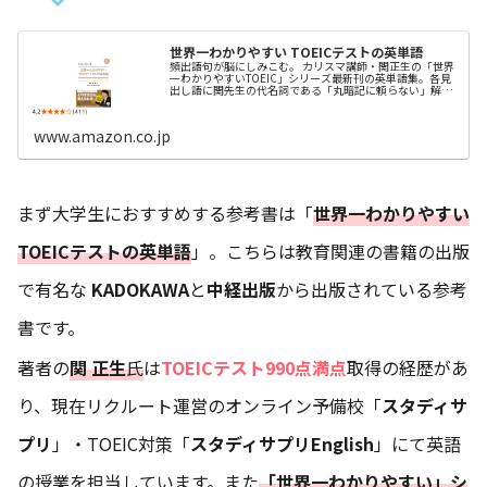
世界一わかりやすい TOEICテストの英単語
頻出語句が脳にしみこむ。 カリスマ講師・関正生の「世界
一わかりやすいTOEIC」シリーズ最新刊の英単語集。各見
出し語に関先生の代名詞である「丸暗記に頼らない」解説
が付され、単語がアタマにしみ込む! 音声ダウンロード付
き。
www.amazon.co.jp
まず大学生におすすめする参考書は「
世界一わかりやすい
TOEICテストの英単語
」。こちらは教育関連の書籍の出版
で有名な
KADOKAWA
と
中経出版
から出版されている参考
書です。
著者の
関 正生
氏
は
TOEICテスト990点満点
取得の経歴があ
り、現在リクルート運営のオンライン予備校「
スタディサ
プリ
」・TOEIC対策「
スタディサプリEnglish
」にて英語
の授業を担当しています。また
「世界一わかりやすい」シ