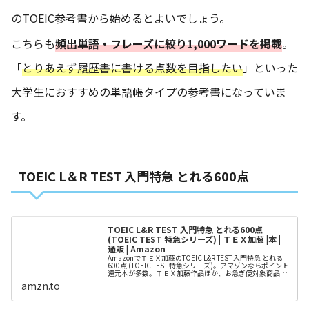
のTOEIC参考書から始めるとよいでしょう。
こちらも
頻出単語・フレーズに絞り1,000ワードを掲載
。
「
とりあえず履歴書に書ける点数を目指したい
」といった
大学生におすすめの単語帳タイプの参考書になっていま
す。
TOEIC L＆R TEST 入門特急 とれる600点
TOEIC L&R TEST 入門特急 とれる600点
(TOEIC TEST 特急シリーズ) | ＴＥＸ加藤 |本 |
通販 | Amazon
AmazonでＴＥＸ加藤のTOEIC L&R TEST 入門特急 とれる
600点 (TOEIC TEST 特急シリーズ)。アマゾンならポイント
還元本が多数。ＴＥＸ加藤作品ほか、お急ぎ便対象商品は
当日お届けも可能。またTOEIC L&R TEST 入門特急 とれる
amzn.to
600点 (TOEIC TEST 特急シリーズ)もアマゾン...