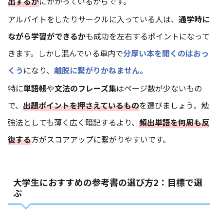
出するか
にかかっているからです。
アルバイトをしたりサークルに入っている人は、
通学時に
ながら学習ができるか
も成功を左右するポイントになって
きます。しかし混んでいる車内で
分厚い本を開くのはおっ
くう
になり、
離脱に繋がりかねません。
特に
単語帳
や
文法のフレーズ集
はページ数が少ないもの
で、
出題ポイントを押さえているもの
を選びましょう。勉
強法としても薄く広く暗記するより、
頻出単語を何周も反
復する
方がスコアアップに繋がりやすいです。
大学生におすすめの参考書の選び方2：目標で選
ぶ