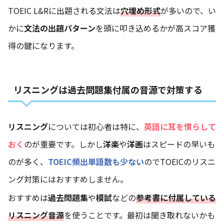
TOEIC L&Rに出題される文法は
穴埋め形式
が多いので、い
かに
文法の出題パターン
を頭に叩き込めるかが高スコア獲
得の鍵になります。
リスニングは過去問題集付属の音源で対策する
リスニング
については初心者は特に、
英語に耳を慣らして
おく
のが重要です。しかし
洋楽
や
洋画
はスピードの早いも
のが多く、
TOEIC頻出単語数も少ない
のでTOEICのリスニ
ング対策にはおすすめしません。
おすすめは
過去問題集
や
模試
などの
参考書に付属している
リスニング音源
を使うことです。最初は聞き取れないかも