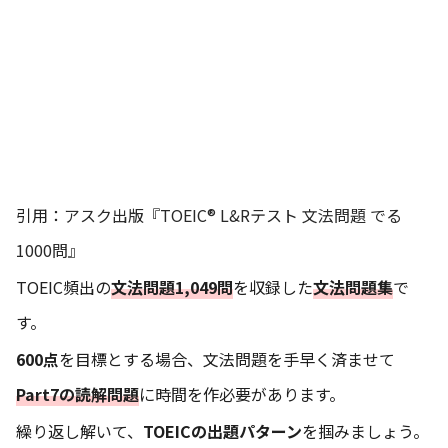
引用：
アスク出版『TOEIC® L&Rテスト 文法問題 でる
1000問』
TOEIC頻出の
文法問題1,049問
を収録した
文法問題集
で
す。
600点
を目標とする場合、文法問題を手早く済ませて
Part7の読解問題
に時間を作必要があります。
繰り返し解いて、
TOEICの出題パターン
を掴みましょう。