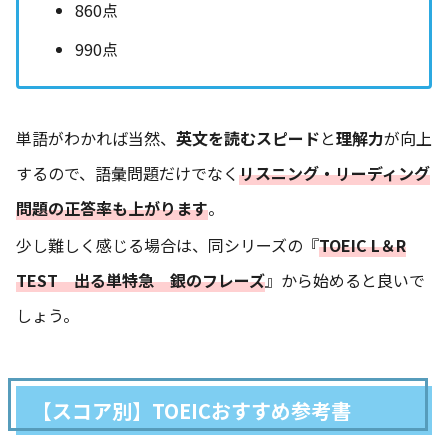
860点
990点
単語がわかれば当然、
英文を読むスピード
と
理解力
が向上
するので、語彙問題だけでなく
リスニング・リーディング
問題の正答率も上がります
。
少し難しく感じる場合は、同シリーズの『
TOEIC L＆R
TEST 出る単特急 銀のフレーズ
』から始めると良いで
しょう。
【スコア別】TOEICおすすめ参考書