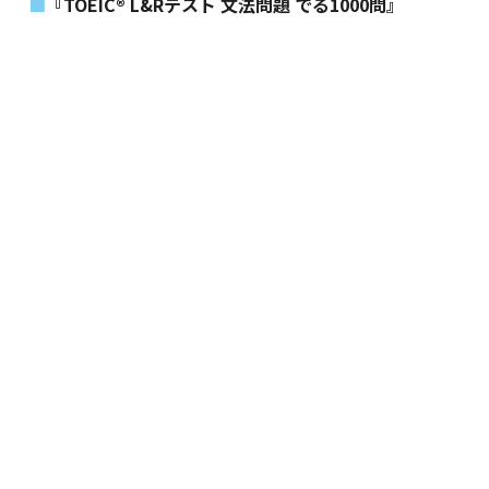
『TOEIC® L&Rテスト 文法問題 でる1000問』