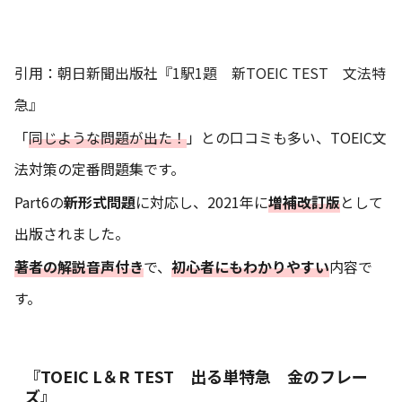
引用：
朝日新聞出版社『1駅1題 新TOEIC TEST 文法特
急』
「
同じような問題が出た！
」との口コミも多い、TOEIC文
法対策の定番問題集です。
Part6の
新形式問題
に対応し、2021年に
増補改訂版
として
出版されました。
著者の解説音声付き
で、
初心者にもわかりやすい
内容で
す。
『TOEIC L＆R TEST 出る単特急 金のフレー
ズ』