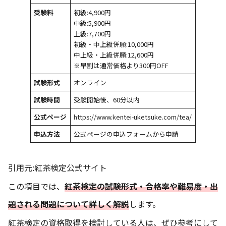
受験料
初級:4,900円
中級:5,900円
上級:7,700円
初級・中上級併願:10,000円
中上級・上級併願:12,600円
※早割は通常価格より300円OFF
試験形式
オンライン
試験時間
受験開始後、60分以内
公式ページ
https://www.kentei-uketsuke.com/tea/
申込方法
公式ページの申込フォームから申請
引用元:
紅茶検定公式サイト
この項目では、
紅茶検定の試験形式・合格率や難易度・出
題される問題について詳しく解説
します。
紅茶検定の資格取得を検討している人は、ぜひ参考にして