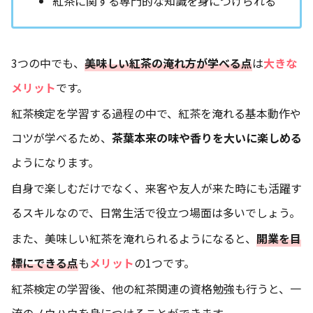
紅茶に関する専門的な知識を身につけられる
3つの中でも、
美味しい紅茶の
淹れ
方が学べる点
は
大きな
メリット
です。
紅茶検定を学習する過程の中で、紅茶を淹れる基本動作や
コツが学べるため、
茶葉本来の味や香りを大いに楽しめる
ようになります。
自身で楽しむだけでなく、来客や友人が来た時にも活躍す
るスキルなので、日常生活で役立つ場面は多いでしょう。
また、美味しい紅茶を淹れられるようになると、
開業を目
標にできる点
も
メリット
の1つです。
紅茶検定の学習後、他の紅茶関連の資格勉強も行うと、一
流のノウハウを身につけることができます。