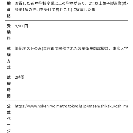
験
習得した者 中学校卒業以上の学歴があり、2年以上菓子製造業(菓子
資
条第1項の許可を受けて営むこと)に従事した者
格
受
9,500円
験
料
試
筆記テストのみ(東京都で開催された製菓衛生師試験は、東京大学駒
験
方
式
試
2時間
験
時
間
公
https://www.hokeniryo.metro.tokyo.lg.jp/anzen/shikaku/csh_menk
式
ペ
ー
ジ