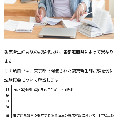
製菓衛生師試験の試験概要は、
各都道府県によって異なり
ます
。
この項目では、東京都で開催された製菓衛生師試験を例に
試験概要について解説します。
試
2024年(令和5年)6月15日午前11〜1時まで
験
日
程
受
都道府県知事の指定する製菓衛生師養成施設において、1年以上製