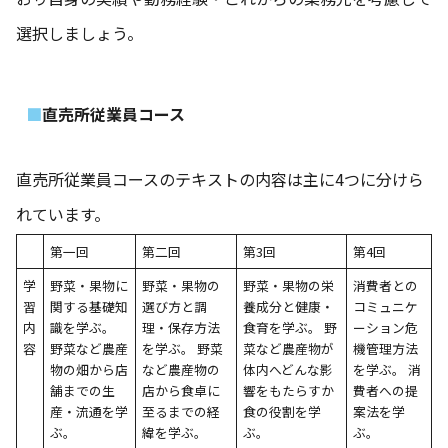
選択しましょう。
直売所従業員コース
直売所従業員コースのテキストの内容は主に4つに分けら
れています。
第一回
第二回
第3回
第4回
学
野菜・果物に
野菜・果物の
野菜・果物の栄
消費者との
習
関する基礎知
選び方と調
養成分と健康・
コミュニケ
内
識を学ぶ。
理・保存方法
食育を学ぶ。 野
ーション危
容
野菜など農産
を学ぶ。 野菜
菜など農産物が
機管理方法
物の畑から店
など農産物の
体内へどんな影
を学ぶ。 消
舗までの生
店から食卓に
響をもたらすか
費者への提
産・流通を学
至るまでの経
食の役割を学
案法を学
ぶ。
緯を学ぶ。
ぶ。
ぶ。