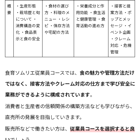
概
・生産形態
・食材の選び
・栄養成分と作
・接客と提
要
・栽培歴と旬
方 ・料理のメ
用効能 ・食生活
案方法 ・ポ
について ・
ニュー ・レシ
と健康管理 ・食
ップとメッ
消費構造の変
ピ ・保存方法
育活動の進め方
セージ ・イ
化 ・食品表
や宅配の方法
ベント企画
示と食の安全
・クレーム
対応 ・危機
管理
食育ソムリエ従業員コースでは、
食の魅力や管理方法だけ
ではなく、接客方法やクレーム対応の仕方まで学び安全に
業務ができるように構成されています
。
消費者と生産者の信頼関係の構築方法なども学びながら、
直売所の発展を目指していきます。
販売所などで働きたい方は、
従業員コースを選択すると良
い
でしょう。