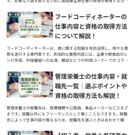
え、必要な人員を揃えるために食品衛生責任者の資格を取得する方法
を紹介します。
フードコーディネーターの
食・栄養
仕事内容と資格の取得方法
について解説！
フードコーディネーターは、食に関する知識を有効活用し、様々な業
務を遂行する専門家です。具体的な業務内容には、企業や飲食店のレ
シピ作成、料理番組への出演、雑誌などでの料理コーナーでのコラム
執筆、食品関連企業のアドバイザー、料理教室の講師、自治体や教育
機関と連携しての食育などが含まれ、多岐にわたります。
管理栄養士の仕事内容・就
食・栄養
職先一覧｜選ぶポイントや
資格の取得方法も解説！
管理栄養士の就職先は、医療機関や公務員、食品メーカーなどさまざ
まです。就職以外にもフリーランスとして働くこともできます。就職
先によって仕事内容が異なるため、就職先を選ぶときはあわせて確認
することが大切です。
食・栄養