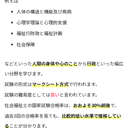
例えば
人体の構造と機能及び疾病
心理学理論と心理的支援
福祉行財政と福祉計画
社会保障
などといった
人間の身体や心のこと
から
行政
といった幅広
い分野を学びます。
試験の形式は
マークシート方式
で行われます。
試験の難易度としては
高い
と言われています。
社会福祉士の国家試験合格率は、
おおよそ30％前後
で、
過去3回の合格率を見ても、
比較的低い水準で推移してい
る
ことが分かります。