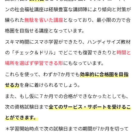
ンの社会福祉講座は経験豊富な講師陣により傾向と対策が
練られた
無駄を省いた講座
となっており、最小限の力で合
格圏を目指せる講座となっています。
スキマ時間にスマホ学習ができたり、ハンディサイズ教材
の「チェック＆ドリル」でどこでも復習できたりと
時間と
場所を選ばず学習できる形
にもなっています。
これらを使って、わずか7か月でも
効率的に合格圏を目指
せる力
を身に着けられるでしょう。
また、もし仮に７か月での合格ができなかったとしても、
次の資格試験日まで
全てのサービス・サポートを受けるこ
とができます。
＊学習開始時点で次の試験日までの期間が7か月を切って