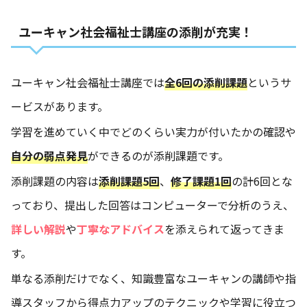
ユーキャン社会福祉士講座の添削が充実！
ユーキャン社会福祉士講座では
全6回の添削課題
というサ
ービスがあります。
学習を進めていく中でどのくらい実力が付いたかの確認や
自分の弱点発見
ができるのが添削課題です。
添削課題の内容は
添削課題5回
、
修了課題1回
の計6回とな
っており、提出した回答はコンピューターで分析のうえ、
詳しい解説
や
丁寧なアドバイス
を添えられて返ってきま
す。
単なる添削だけでなく、知識豊富なユーキャンの講師や指
導スタッフから得点力アップのテクニックや学習に役立つ