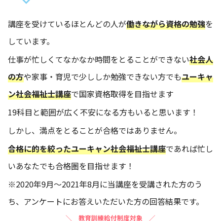
講座を受けているほとんどの人が
働きながら資格の勉強
を
しています。
仕事が忙しくてなかなか時間をとることができない
社会人
の方
や家事・育児で少ししか勉強できない方でも
ユーキャ
ン社会福祉士講座
で国家資格取得を目指せます
19科目と範囲が広く不安になる方もいると思います！
しかし、満点をとることが合格ではありません。
合格に的を絞ったユーキャン社会福祉士講座
であれば忙し
いあなたでも合格圏を目指せます！
※2020年9月～2021年8月に当講座を受講された方のう
ち、アンケートにお答えいただいた方の回答結果です。
＼
教育訓練給付制度対象 ／