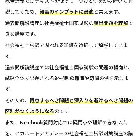
総合講義ではテキストを使って一つひとつをかみ砕いて解
説してくため、
知識のインプットに最適
と言えます。
過去問解説講座
は社会福祉士国家試験の
頻出問題を理解
で
きる講座です。
社会福祉士試験で問われる知識を選択して解説していま
す。
過去問解説講座では社会福祉士国家試験の
問題の傾向
と、
試験全体で出題される
3～4割の難問や奇問
の例を示しま
す。
そのため、
得点するべき問題と深入りを避けるべき問題の
区別がつくようになる
のです。
また、
Facebook質
問対応では疑問点や理解できない点
を、アガルートアカデミーの社会福祉士試験対策講座の講