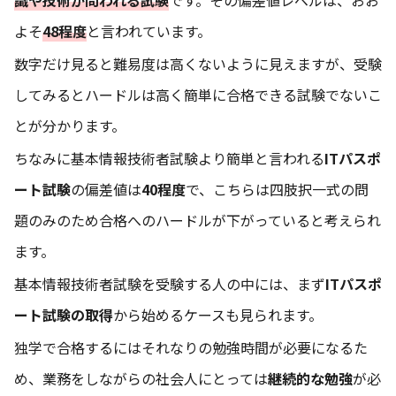
よそ
48程度
と言われています。
数字だけ見ると難易度は高くないように見えますが、受験
してみるとハードルは高く簡単に合格できる試験でないこ
とが分かります。
ちなみに基本情報技術者試験より簡単と言われる
ITパスポ
ート試験
の偏差値は
40程度
で、こちらは四肢択一式の問
題のみのため合格へのハードルが下がっていると考えられ
ます。
基本情報技術者試験を受験する人の中には、まず
ITパスポ
ート試験の取得
から始めるケースも見られます。
独学で合格するにはそれなりの勉強時間が必要になるた
め、業務をしながらの社会人にとっては
継続的な勉強
が必