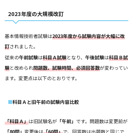
2023年度の大規模改訂
基本情報技術者試験は
2023年度から試験内容が大幅に改
訂
されました。
従来の
午前試験
は
科目Ａ試験
となり、
午後試験
は
科目Ｂ試
験
と改められ
問題数、試験時間、必須回答数
が変わってい
ます。変更点は以下のとおりです。
科目Ａと旧午前の試験内容比較
「科目Ａ」
は旧試験名が
「午前」
です。問題数は変更前が
「80問」
変更後は
「60問」
で、回答数は出題数と同じで