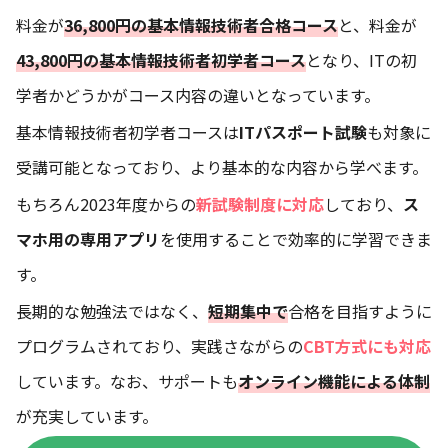
料金が
36,800円
の
基本情報技術者合格コース
と、料金が
43,800円
の
基本情報技術者初学者コース
となり、ITの初
学者かどうかがコース内容の違いとなっています。
基本情報技術者初学者コースは
ITパスポート試験
も対象に
受講可能となっており、より基本的な内容から学べます。
もちろん2023年度からの
新試験制度に対応
しており、
ス
マホ用の専用アプリ
を使用することで効率的に学習できま
す。
長期的な勉強法ではなく、
短期集中で
合格を目指すように
プログラムされており、実践さながらの
CBT方式にも対応
しています。なお、サポートも
オンライン機能による体制
が充実しています。