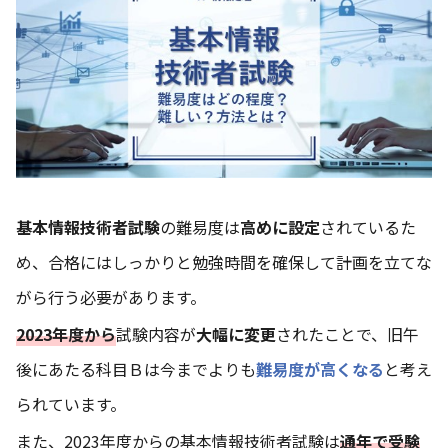
基本情報技術者試験
の難易度は
高めに設定
されているた
め、合格にはしっかりと勉強時間を確保して計画を立てな
がら行う必要があります。
2023年度から
試験内容が
大幅に変更
されたことで、旧午
後にあたる科目Ｂは今までよりも
難易度が高く
なる
と考え
られています。
また、2023年度からの基本情報技術者試験は
通年で受験