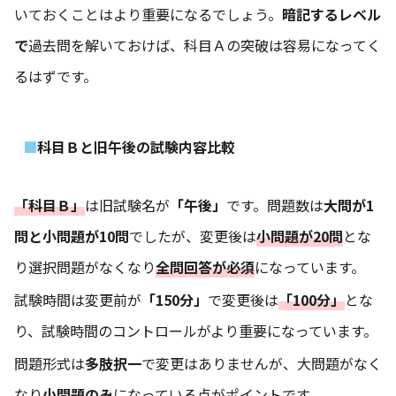
いておくことはより重要になるでしょう。
暗記するレベル
で
過去問を解いておけば、科目Ａの突破は容易になってく
るはずです。
科目Ｂと旧午後の試験内容比較
「科目Ｂ」
は旧試験名が
「午後」
です。問題数は
大問が1
問と小問題が10問
でしたが、変更後は
小問題が20問
とな
り選択問題がなくなり
全問回答が必須
になっています。
試験時間は変更前が
「150分」
で変更後は
「100分」
とな
り、試験時間のコントロールがより重要になっています。
問題形式は
多肢択一
で変更はありませんが、大問題がなく
なり
小問題のみ
になっている点がポイントです。