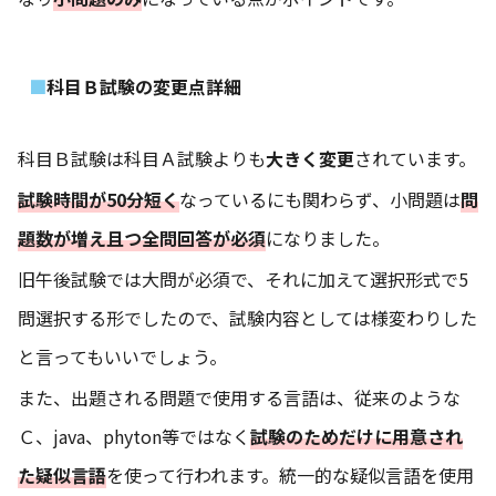
科目Ｂ試験の変更点詳細
科目Ｂ試験は科目Ａ試験よりも
大きく変更
されています。
試験時間が50分短く
なっているにも関わらず、小問題は
問
題数が増え且つ全問回答が必須
になりました。
旧午後試験では大問が必須で、それに加えて選択形式で5
問選択する形でしたので、試験内容としては様変わりした
と言ってもいいでしょう。
また、出題される問題で使用する言語は、従来のような
Ｃ、java、phyton等ではなく
試験のためだけに用意され
た疑似言語
を使って行われます。統一的な疑似言語を使用