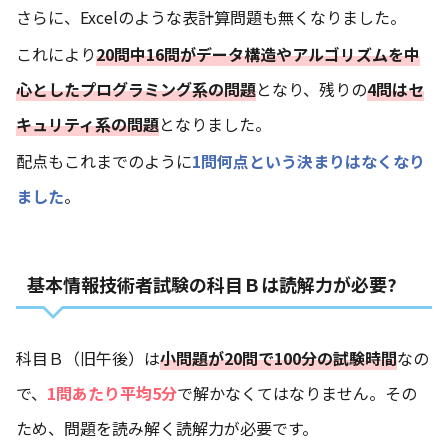
さらに、Excelのような表計算問題も無くなりました。
これにより
20
問中
16
問がデータ構造やアルゴリズムを中
心としたプログラミング系の問題
となり、残りの
4
問はセ
キュリティ系の問題
となりました。
配点もこれまでのように
1問何点という決まりはなくなり
ました
。
基本情報技術者試験の科目Ｂは読解力が必要?
科目Ｂ（旧午後）は
小問題が20問で100分の試験時間
なの
で、
1問あたり平均5分
で解かなくてはなりません。その
ため、問題を読み解く読解力が必要です。