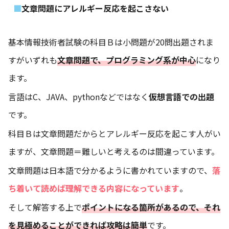
文章問題にアレルギー反応を起こさない
基本情報技術者試験の科目Ｂは小問題が20問出題されま
すがいずれも
文章問題で、プログラミング系が中心
になり
ます。
言語はC、JAVA、pythonなどではなく
仮想言語での出題
です。
科目Ｂは文章問題だからとアレルギー反応を起こす人がい
ますが、文章問題＝難しいと考えるのは間違っています。
文章問題は日本語で分かるように書かれていますので、
落
ち着いて読めば理解できる内容になっています
。
そして解答する上で
ポイントになる箇所があるので、それ
を見極めることができれば攻略は簡単
です。