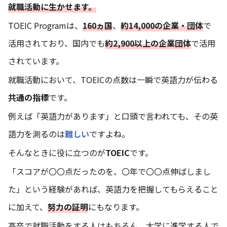
就職活動に生かせます。
TOEIC Programは、
160ヵ国
、
約14,000の企業・団体
で
活用されており、国内でも
約2,900以上の企業団体
で活用
されています。
就職活動において、TOEICの点数は一瞬で英語力が伝わる
共通の指標
です。
例えば「英語力があります」と口頭で言われても、その英
語力を測るのは
難しい
ですよね。
そんなときに役に立つのが
TOEIC
です。
「スコアが〇〇点だったのを、〇年で〇〇点伸ばしまし
た」という経験があれば、英語力を把握してもらえること
に加えて、
努力の証明
にもなります。
高卒で就職活動をする人はもちろん、大学に進学する人で