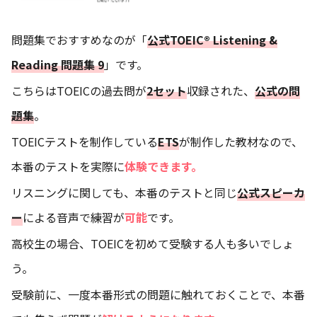
問題集でおすすめなのが「
公式TOEIC® Listening &
Reading 問題集 9
」です。
こちらはTOEICの過去問が
2セット
収録された、
公式の問
題集
。
TOEICテストを制作している
ETS
が制作した教材なので、
本番のテストを実際に
体験できます。
リスニングに関しても、本番のテストと同じ
公式スピーカ
ー
による音声で練習が
可能
です。
高校生の場合、TOEICを初めて受験する人も多いでしょ
う。
受験前に、一度本番形式の問題に触れておくことで、本番