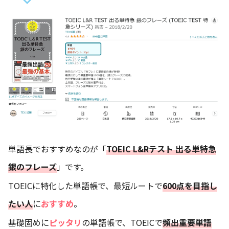
単語長でおすすめなのが「
TOEIC L&Rテスト 出る単特急
銀のフレーズ
」です。
TOEICに特化した単語帳で、最短ルートで
600点を目指し
たい人
に
おすすめ
。
基礎固めに
ピッタリ
の単語帳で、TOEICで
頻出重要単語