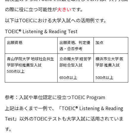
の際に役に立つ可能性が
大きい
です。
以下はTOEICにおける大学入試への活用例です。
TOEIC® Listening & Reading Test
出願資格
出願資格、判定優
加点
遇・合否参考
青山学院大学 地球社会共生
立命館大学 経営学
横浜市立大学 医
学部学校推薦型入試
部総合型入試
学部 推薦入試
500点以上
650点以上
500点以上
参考：
入試や単位認定に役立つTOEIC Program
上記はあくまで一例で、「TOEIC® Listening & Reading
Test」以外のTOEICテストも大学入試に活用されていま
す。