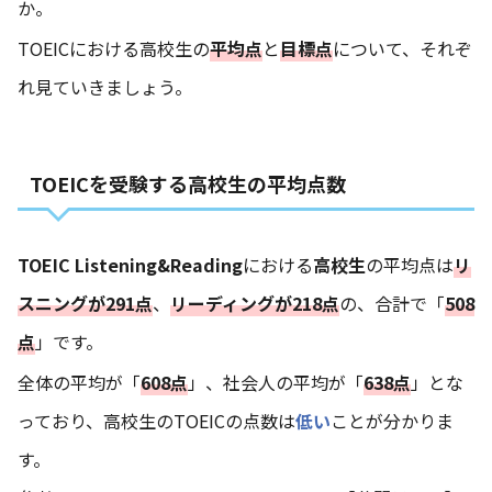
か。
TOEICにおける高校生の
平均点
と
目標点
について、それぞ
れ見ていきましょう。
TOEICを受験する高校生の平均点数
TOEIC Listening&Reading
における
高校生
の平均点は
リ
スニングが291点
、
リーディングが218点
の、合計で「
508
点
」です。
全体の平均が「
608点
」、社会人の平均が「
638点
」とな
っており、高校生のTOEICの点数は
低い
ことが分かりま
す。