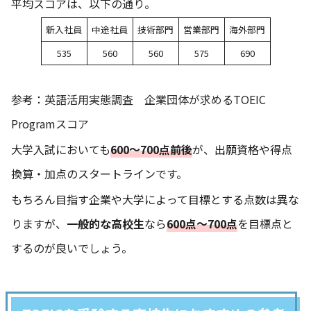
平均スコアは、以下の通り。
新入社員
中途社員
技術部門
営業部門
海外部門
535
560
560
575
690
参考：
英語活用実態調査 企業団体が求めるTOEIC
Programスコア
大学入試においても
600～700点前後
が、出願資格や得点
換算・加点のスタートラインです。
もちろん目指す企業や大学によって目標とする点数は異な
りますが、
一般的な高校生
なら
600点～700点
を目標点と
するのが良いでしょう。