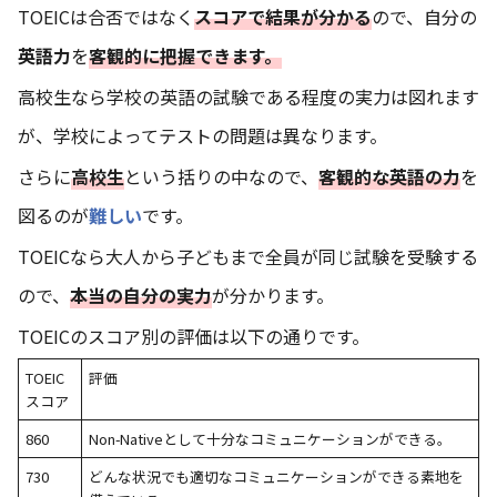
TOEICは合否ではなく
スコアで結果が分かる
ので、自分の
英語力
を
客観的に把握できます。
高校生なら学校の英語の試験である程度の実力は図れます
が、学校によってテストの問題は異なります。
さらに
高校生
という括りの中なので、
客観的な英語の力
を
図るのが
難しい
です。
TOEICなら大人から子どもまで全員が同じ試験を受験する
ので、
本当の自分の実力
が分かります。
TOEICのスコア別の評価は以下の通りです。
TOEIC
評価
スコア
860
Non-Nativeとして十分なコミュニケーションができる。
730
どんな状況でも適切なコミュニケーションができる素地を