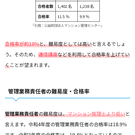
合格者数
1,402 名
1,238 名
合格率
11.5 ％
9.9 ％
「引用：
公益財団法人マンション管理センター
」
合格率が約10％
と、難易度としては高い
と言えるでしょ
う。そのため、
通信講座
などを利用して合格率を上げてい
く
ことが望まれます。
管理業務責任者の難易度・合格率
管理業務責任者
の難易度は、
マンション管理士より低い
と
言えます。令和4年度の管理業務責任者の合格率は18.9％
です。令和3年度の合格率は、19.4％となっているので、