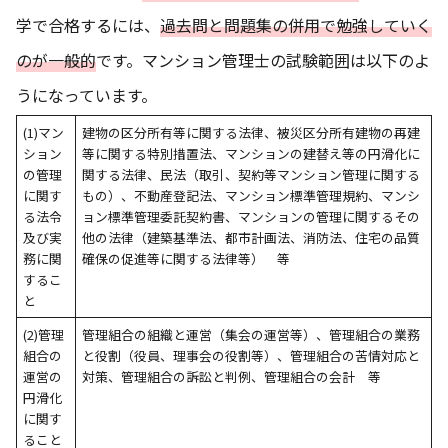
学で合格するには、
過去問と問題集の併用で勉強していく
のが一般的
です。マンション管理士の試験範囲は以下のよ
うになっています。
(1)マン
建物の区分所有等に関する法律、被災区分所有建物の再建
ション
等に関する特別措置法、マンションの建替え等の円滑化に
の管理
関する法律、民法（取引、契約等マンション管理に関する
に関す
もの）、不動産登記法、マンション標準管理規約、マンシ
る法令
ョン標準管理委託契約書、マンションの管理に関するその
及び実
他の法律（建築基準法、都市計画法、消防法、住宅の品質
務に関
確保の促進等に関する法律等） 等
するこ
と
(2)管理
管理組合の組織と運営（集会の運営等）、管理組合の業務
組合の
と役割（役員、理事会の役割等）、管理組合の苦情対応と
運営の
対策、管理組合の訴訟と判例、管理組合の会計 等
円滑化
に関す
ること