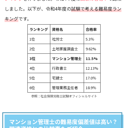
しました。以下が、令和4年度の
試験で考える難易度ラン
キング
です。
ランキング
資格名
合格率
1位
社労士
5.3％
2位
土地家屋調査士
9.62%
3位
マンション管理士
11.5%
4位
行政書士
12.13%
5位
宅建士
17.0％
6位
管理業務主任者
18.9％
参照：
社会保険労務士試験オフィシャルサイト
マンション管理士の難易度偏差値は高い？