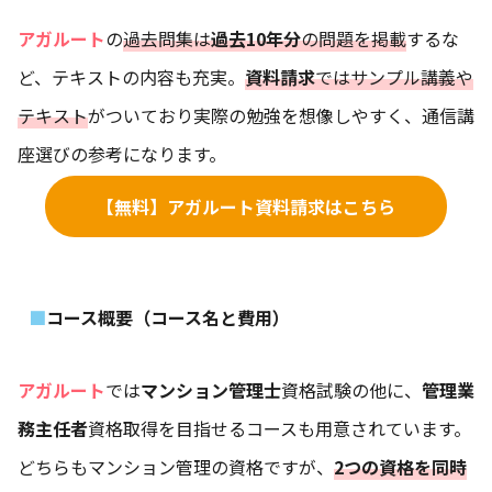
アガルート
の
過去問集は
過去10年分
の問題を掲載
するな
ど、テキストの内容も充実。
資料請求
ではサンプル講義や
テキスト
がついており実際の勉強を想像しやすく、通信講
座選びの参考になります。
【無料】アガルート資料請求はこちら
コース概要（コース名と費用）
アガルート
では
マンション管理士
資格試験の他に、
管理業
務主任者
資格取得を目指せるコースも用意されています。
どちらもマンション管理の資格ですが、
2つの資格を同時