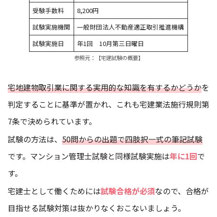
受験手数料
8,200円
試験実施機関
一般財団法人不動産適正取引推進機構
試験実施日
年1回 10月第三日曜日
参照元：
【宅建試験の概要】
宅地建物取引業に関する実用的な知識を有するかどうか
を
判定することに基準が置かれ、これも宅建業法施行規則第
7条で決められています。
試験の方法は、
50問からの出題で四肢択一式の筆記試験
です。マンション管理士試験と同様試験実施は
年に1回
で
す。
宅建士として働くためには
試験合格が必須
なので、合格が
目指せる試験対策は抜かりなくおこないましょう。