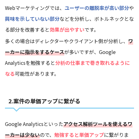
Webマーケティングでは、
ユーザーの離脱率が高い部分
や
興味を示していない部分
などを分析し、ボトルネックとな
る部分を改善すると
効果が出やすい
です。
多くの場合はディレクターやクライアント側が分析し、
ワ
ーカーに指示をするケース
が多いですが、Google
Analyticsを勉強すると
分析の仕事まで巻き取れるように
なる
可能性があります。
2.案件の単価アップに繋がる
Google Analyticsといった
アクセス解析ツールを使えるワ
ーカーは少ない
ので、
勉強すると単価アップ
に繋がりま