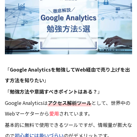
「
Google Analyticsを勉強してWeb経由で売り上げを出
す方法を知りたい
」
「
勉強方法や意識すべきポイントはある？
」
Google Analyticsは
アクセス解析ツール
として、世界中の
Webマーケターから
愛用
されています。
基本的に無料で使用できるツールですが、情報量が膨大な
ので
初心者には扱いづらい
のがデメリットです。