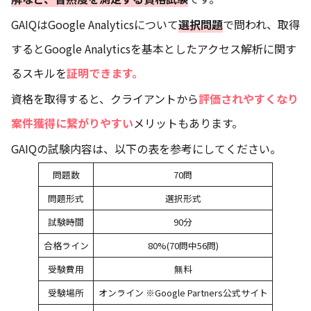
GAIQはGoogle Analyticsについて
選択問題
で問われ、取得
するとGoogle Analyticsを基本としたアクセス解析に関す
るスキルを
証明できます。
資格を取得すると、クライアントから
評価されやすくなり
案件獲得に繋がりやすい
メリットもあります。
GAIQの試験内容は、以下の表を参考にしてください。
問題数
70問
問題形式
選択形式
試験時間
90分
合格ライン
80%(70問中56問)
受験費用
無料
受験場所
オンライン ※Google Partners公式サイト