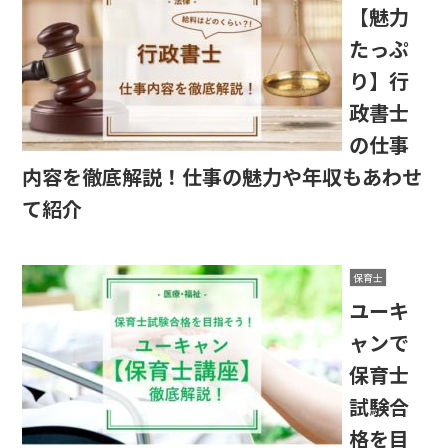
【魅力
たっぷ
り】行
政書士
の仕事
内容を徹底解説！仕事の魅力や年収もあわせ
て紹介
保育士
ユーキ
ャンで
保育士
試験合
格を目