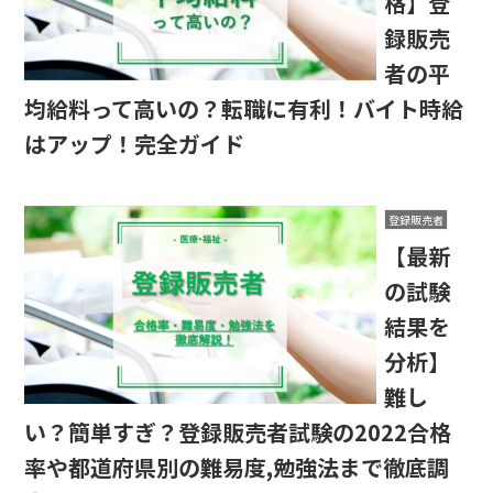
格】登
録販売
者の平
均給料って高いの？転職に有利！バイト時給
はアップ！完全ガイド
登録販売者
【最新
の試験
結果を
分析】
難し
い？簡単すぎ？登録販売者試験の2022合格
率や都道府県別の難易度,勉強法まで徹底調