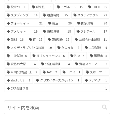
役立つ
38
将来性
36
アガルート
35
TOEIC
35
スタディング
34
勉強時間
25
スタディサプリ
22
フォーサイト
21
就活
20
国家資格
20
デメリット
19
受験資格
18
クレアール
17
取材
16
IT
15
簿記3級
15
公認会計士試験
11
スタディサプリENGLISH
10
たのまな
9
二次試験
9
一次試験
6
ダブルライセンス
6
独立
5
履歴書
5
資格の大原
4
公務員試験
4
資格スクエア
2
米国公認会計士
2
TAC
2
口コミ
1
スポーツ
1
studio US
1
クリエイターズジャパン
1
デジハク
1
CPA会計学院
1