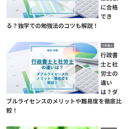
に合格
でき
る？独学での勉強法のコツも解説！
行政書士
行政書
士と社
労士の
違い
は？ダ
ブルライセンスのメリットや難易度を徹底比
較！