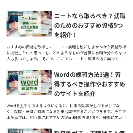
ニートなら取るべき？就職
注目の資格
のためのおすすめ資格5つ
を紹介！
おすすめの資格を取得してニート・無職を脱却しませんか？資格取得
に挑戦したいと思っても、どのようなものが就職に有利か分からない
人も多いでしょう。 そこで、ここではニート・無職の方に向けてお
すすめの資格やおすすめする理由を解説していきます。就職してニー
トを卒業・逆転したい方だけでなく、収入を得たい・増やしたい方に
Wordの練習方法3選！習
注目の資格
もおすすめの資格を紹介しています。
得するべき操作やおすすめ
のサイトを紹介
Wordを上手く扱えるようになると、仕事の効率が上がるだけでな
く、就職・転職が有利になる効果も期待することができます。そこで
本記事では、初心者におすすめのWord練習方法3選や、練習に向いて
いるサイトを4つご紹介します。
注目の資格