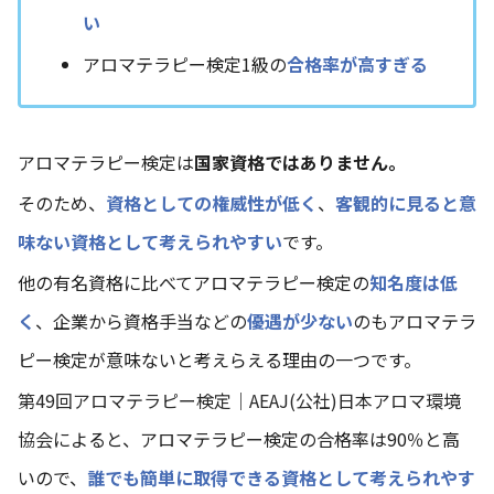
い
アロマテラピー検定1級の
合格率が高すぎる
アロマテラピー検定は
国家資格ではありません。
そのため、
資格としての権威性が低く
、
客観的に見ると意
味ない
資格として考えられやすい
です。
他の有名資格に比べてアロマテラピー検定の
知名度は低
く
、企業から資格手当などの
優遇が少ない
のもアロマテラ
ピー検定が意味ないと考えらえる理由の一つです。
第49回アロマテラピー検定｜AEAJ(公社)日本アロマ環境
協会
によると、アロマテラピー検定の合格率は90％と高
いので、
誰でも簡単に取得できる資格として考えられやす