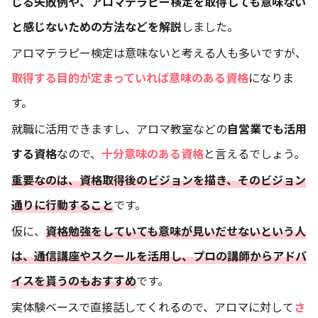
じる失敗例や、アロマテラピー検定を取得しても意味ない
と感じないための方法などを解説
しました。
アロマテラピー検定は意味ないと考える人も多いですが、
取得する目的が定まっていれば意味のある資格
になりま
す。
就職に活用できますし、アロマ教室などの
自営業でも活用
する資格
なので、
十分意味のある資格
と言えるでしょう。
重要なのは、資格取得後のビジョンを描き、そのビジョン
通りに行動すること
です。
仮に、
資格勉強をしていても意味が見いだせないという人
は、通信講座やスクールを活用し、プロの講師からアドバ
イスを貰うのもおすすめ
です。
実体験ベースで直接話してくれるので、アロマに対して
さ