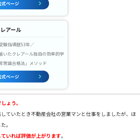
公式ページ
クレアール
受験指導歴53年／
省いたクレアール独自の効率的学
非常識合格法」メソッド
公式ページ
でしょう。
籍していたとき不動産会社の営業マンと仕事をしましたが、ほ
した。
していれば評価が上がります
。