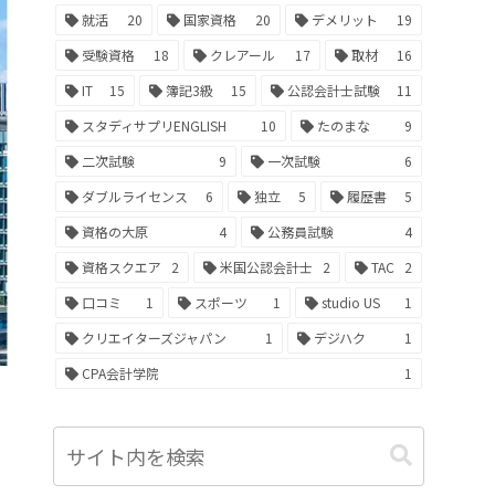
就活
20
国家資格
20
デメリット
19
受験資格
18
クレアール
17
取材
16
IT
15
簿記3級
15
公認会計士試験
11
スタディサプリENGLISH
10
たのまな
9
二次試験
9
一次試験
6
ダブルライセンス
6
独立
5
履歴書
5
資格の大原
4
公務員試験
4
資格スクエア
2
米国公認会計士
2
TAC
2
口コミ
1
スポーツ
1
studio US
1
クリエイターズジャパン
1
デジハク
1
CPA会計学院
1