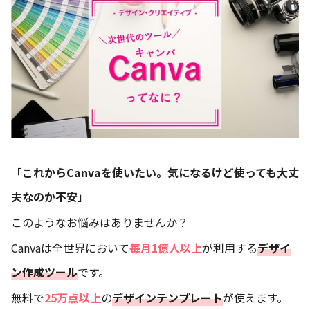
「
これからCanvaを使いたい。気になるけど使っても大丈
夫なのか不安
」
このようなお悩みはありませんか？
Canvaは全世界において
毎月1億人以上
が利用する
デザイ
ン作成ツール
です。
無料で
25万点以上
の
デザインテンプレート
が使えます。