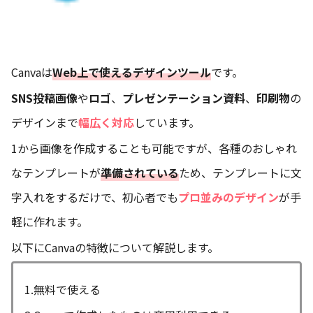
Canvaは
Web上で使えるデザインツール
です。
SNS投稿画像
や
ロゴ
、
プレゼンテーション資料
、
印刷物
の
デザインまで
幅広く対応
しています。
1から画像を作成することも可能ですが、各種のおしゃれ
なテンプレートが
準備されている
ため、テンプレートに文
字入れをするだけで、初心者でも
プロ並みのデザイン
が手
軽に作れます。
以下にCanvaの特徴について解説します。
1.無料で使える