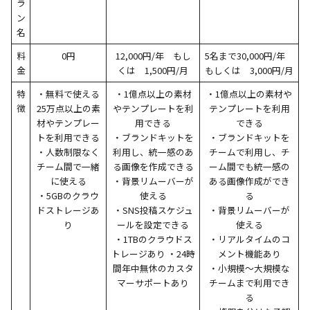
ラ
ン
名
料
0円
12,000円/年 もし
5名まで30,000円/年
金
くは 1,500円/月
もしくは 3,000円/月
特
・無料で使える
・1億点以上の素材
・1億点以上の素材や
徴
25万点以上の素
やテンプレートを利
テンプレートを利用
材やテンプレー
用できる
できる
トを利用できる
・ブランドキットを
・ブランドキットを
・人数制限なく
利用し、統一感のあ
チームで利用し、チ
チーム間で一緒
る画像を作成できる
ーム間でも統一感の
に使える
・背景リムーバーが
ある画像作成ができ
・5GBのクラウ
使える
る
ドストレージあ
・SNS投稿スケジュ
・背景リムーバーが
り
ールを設定できる
使える
・1TBのクラウドス
・リアルタイムのコ
トレージあり ・24時
メント機能あり
間年中無休のカスタ
・小規模〜大規模な
マーサポートあり
チームまで利用でき
る