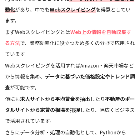
動化
があり、中でも
Webスクレイピング
を得意としてい
ます。
まずWebスクレイピングとは
Web上の情報を自動収集す
る方法
で、業務効率化に役立つため多くの分野で応用され
ています。
Webスクレイピングを活用すればAmazon・楽天市場など
から情報を集め、
データに基づいた価格設定やトレンド調
査
が可能です。
他にも
求人サイトから平均賃金を抽出
したり
不動産のポー
タルサイトから家賃の相場を把握
したり、幅広くビジネス
で活用されています。
さらにデータ分析・処理の自動化として、Pythonから