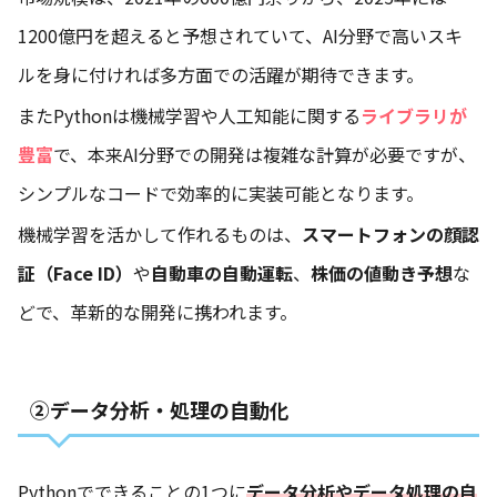
1200億円を超えると予想されていて、AI分野で高いスキ
ルを身に付ければ多方面での活躍が期待できます。
またPythonは機械学習や人工知能に関する
ライブラリが
豊富
で、本来AI分野での開発は複雑な計算が必要ですが、
シンプルなコードで効率的に実装可能となります。
機械学習を活かして作れるものは、
スマートフォンの顔認
証（Face ID）
や
自動車の自動運転
、
株価の値動き予想
な
どで、革新的な開発に携われます。
②データ分析・処理の自動化
Pythonでできることの1つに
データ分析やデータ処理の自