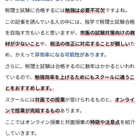
税理士試験に合格するには
勉強は必要不可欠
ですよね。
この記事を読んでいる人の中には、独学で税理士試験合格
を目指す方もいると思いますが、
市販の試験対策向けの教
材が少ないこと
や、
税法の改正に対応することが難しい
た
め、かえって
非効率になる可能性があります。
さらに、税理士試験は合格するのに数年はかかるといわれ
ているので、
勉強効率を上げるためにもスクールに通うこ
とをおすすめします。
スクールには
対面での授業
が受けられるものと、
オンライ
ンで授業が完結するもの
あります。
ここではオンライン授業と対面授業の
特徴や注意点
を紹介
していきます。