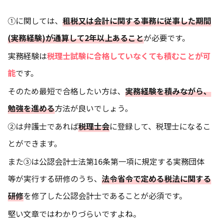
①に関しては、
租税又は会計に関する事務に従事した期間
(実務経験)が通算して2年以上あること
が必要です。
実務経験は
税理士試験に合格していなくても積むことが可
能
です。
そのため最短で合格したい方は、
実務経験を積みながら、
勉強を進める
方法が良いでしょう。
②は弁護士であれば
税理士会
に登録して、税理士になるこ
とができます。
また③は公認会計士法第16条第一項に規定する実務団体
等が実行する研修のうち、
法令省令で定める税法に関する
研修
を修了した公認会計士であることが必須です。
堅い文章ではわかりづらいですよね。