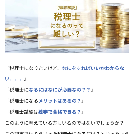
「税理士になりたいけど、
なにをすればいいかわからな
い
．．．
」
「税理士に
なるにはなにが必要なの？？
」
「税理士になる
メリットはあるの？
」
「税理士試験は
独学で合格できる？
」
このように考えている方もいるのではないでしょうか？
この記事ではそういった
税理士になるには？
といったよう