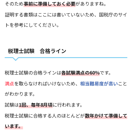
そのため
事前に準備しておく必要
がありますね。
証明する書類はここには書いていないため、
国税庁のサイ
ト
を参考にしてください。
税理士試験 合格ライン
税理士試験の合格ラインは
各試験満点の60％
です。
満点
を取らなければいけないため、
相当難易度が高い
こと
がわかります。
試験は
1回、毎年8月頃
に行われます。
税理士試験に合格する人のほとんどが
数年かけて準備して
います。