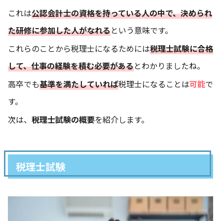
これは
公認会計士の資格を持っている人の中で、決められ
た研修に参加した人がなれる
という意味です。
これらのことから税理士になるためには
税理士試験に合格
して、仕事の経験を積む必要がある
とわかりましたね。
高卒でも
基準を満たしていれば
税理士になることは
可能
で
す。
次は、
税理士試験の概要
を紹介します。
税理士試験