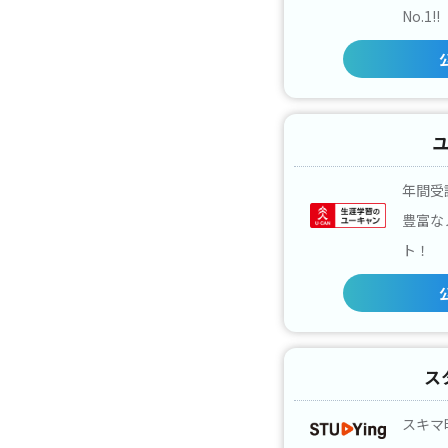
No.1!!
年間受
豊富な
ト！
ス
スキマ