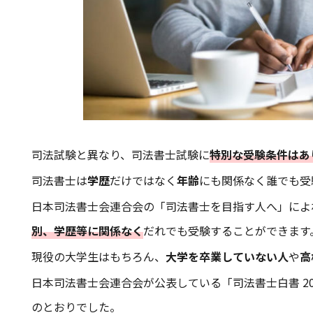
司法試験と異なり、司法書士試験に
特別な受験条件はあ
司法書士は
学歴
だけではなく
年齢
にも関係なく誰でも受
日本司法書士会連合会の「司法書士を目指す人へ」によ
別、学歴等に関係なく
だれでも受験することができます
現役の大学生はもちろん、
大学を卒業していない人
や
高
日本司法書士会連合会が公表している「司法書士白書 2
のとおりでした。