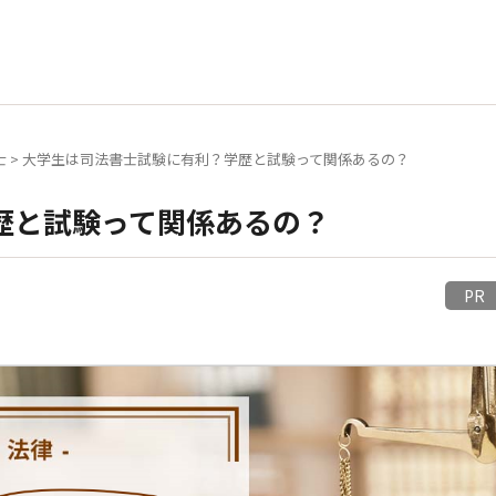
士
>
大学生は司法書士試験に有利？学歴と試験って関係あるの？
歴と試験って関係あるの？
P