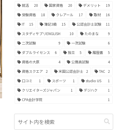
就活
20
国家資格
20
デメリット
19
受験資格
18
クレアール
17
取材
16
IT
15
簿記3級
15
公認会計士試験
11
スタディサプリENGLISH
10
たのまな
9
二次試験
9
一次試験
6
ダブルライセンス
6
独立
5
履歴書
5
資格の大原
4
公務員試験
4
資格スクエア
2
米国公認会計士
2
TAC
2
口コミ
1
スポーツ
1
studio US
1
クリエイターズジャパン
1
デジハク
1
CPA会計学院
1