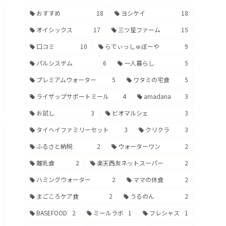
おすすめ
18
ヨシケイ
18
オイシックス
17
三ツ星ファーム
15
口コミ
10
らでぃっしゅぼーや
9
パルシステム
6
一人暮らし
5
プレミアムウォーター
5
ワタミの宅食
5
ライザップサポートミール
4
amadana
3
お試し
3
ビオマルシェ
3
タイヘイファミリーセット
3
クリクラ
3
ふるさと納税
2
ウォーターワン
2
離乳食
2
楽天西友ネットスーパー
2
ハミングウォーター
2
ママの休食
2
まごころケア食
2
うるのん
2
BASEFOOD
2
ミールラボ
1
フレシャス
1