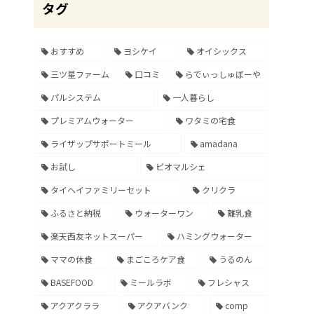
タグ
おすすめ
ヨシケイ
オイシックス
三ツ星ファーム
口コミ
らでぃっしゅぼーや
パルシステム
一人暮らし
プレミアムウォーター
ワタミの宅食
ライザップサポートミール
amadana
お試し
ビオマルシェ
タイヘイファミリーセット
クリクラ
ふるさと納税
ウォーターワン
離乳食
楽天西友ネットスーパー
ハミングウォーター
ママの休食
まごころケア食
うるのん
BASEFOOD
ミールラボ
フレシャス
アクアクララ
アクアバンク
comp